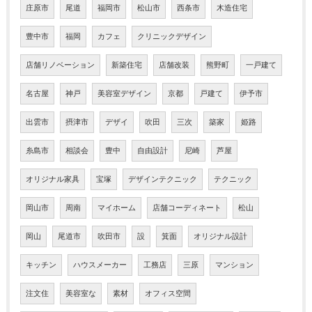
庄原市
尾道
福岡市
松山市
西条市
木造住宅
豊中市
福岡
カフェ
クリニックデザイン
店舗リノベーション
新築住宅
店舗改装
熊野町
一戸建て
名古屋
神戸
美容室デザイン
京都
戸建て
伊予市
出雲市
摂津市
デザイ
吹田
三次
築家
姫路
糸島市
相談会
豊中
自由設計
尼崎
芦屋
オリジナル家具
宝塚
デザインテクニック
テクニック
岡山市
周南
マイホーム
店舗コーディネート
松山
岡山
尾道市
吹田市
設
箕面
オリジナル設計
キッチン
ハウスメーカー
工務店
三原
マンション
注文住
美容室な
素材
オフィス空間