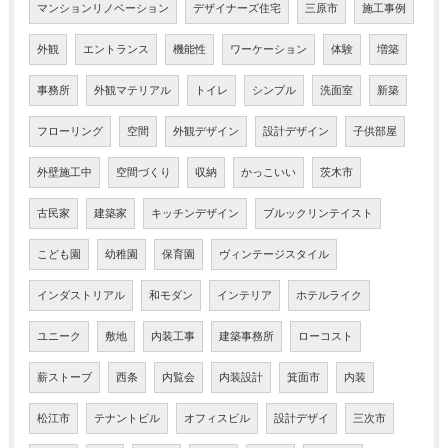
マンションリノベーション
デザイナーズ住宅
三原市
施工事例
外観
エントランス
機能性
ワーケーション
体験
増築
事務所
外観マテリアル
トイレ
シンプル
洗面室
新築
フローリング
空間
外観デザイン
設計デザイン
子供部屋
外壁施工中
空間づくり
収納
かっこいい
茨木市
古民家
建築家
キッチンデザイン
ブルックリンテイスト
こども園
幼稚園
保育園
ヴィンテージスタイル
インダストリアル
和モダン
インテリア
ホテルライク
ユニーク
敷地
内装工事
建築事務所
ローコスト
薪ストーブ
西条
内覧会
内装設計
箕面市
内装
松江市
テナントビル
オフィスビル
設計デザイ
三次市