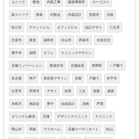
ユニーク
敷地
内装工事
建築事務所
ローコスト
薪ストーブ
西条
内覧会
内装設計
箕面市
内装
松江市
テナントビル
オフィスビル
設計デザイ
三次市
庄原市
尾道
福岡市
松山市
西条市
木造住宅
豊中市
福岡
カフェ
クリニックデザイン
店舗リノベーション
新築住宅
店舗改装
熊野町
一戸建て
名古屋
神戸
美容室デザイン
京都
戸建て
伊予市
出雲市
摂津市
デザイ
吹田
三次
築家
姫路
糸島市
相談会
豊中
自由設計
尼崎
芦屋
オリジナル家具
宝塚
デザインテクニック
テクニック
岡山市
周南
マイホーム
店舗コーディネート
松山