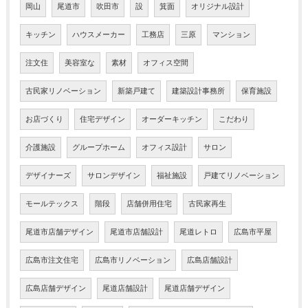
岡山
尾道市
吹田市
設
箕面
オリジナル設計
キッチン
ハウスメーカー
工務店
三原
マンション
注文住
美容室な
素材
オフィス空間
古民家リノベーション
新築戸建て
建築設計事務所
保育施設
お店づくり
住宅デザイン
オーダーキッチン
こだわり
介護施設
グループホーム
オフィス設計
サロン
デザイナーズ
サロンデザイン
福祉施設
戸建てリノベーション
モールテックス
階段
店舗併用住宅
古民家再生
尾道市店舗デザイン
尾道市店舗設計
尾道レトロ
広島市平屋
広島市注文住宅
広島市リノベーション
広島店舗設計
広島店舗デザイン
尾道店舗設計
尾道店舗デザイン