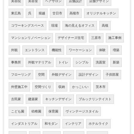
美容院
美容室
ヘアサロン
店舗設計
店舗デザイン
東広島
呉
堀越
廿日市
高槻市
オリジナルキッチン
コワーキングスペース
現場
海の見えるオフィス
高槻
マンションリノベーション
デザイナーズ住宅
三原市
施工事例
外観
エントランス
機能性
ワーケーション
体験
増築
事務所
外観マテリアル
トイレ
シンプル
洗面室
新築
フローリング
空間
外観デザイン
設計デザイン
子供部屋
外壁施工中
空間づくり
収納
かっこいい
茨木市
古民家
建築家
キッチンデザイン
ブルックリンテイスト
こども園
幼稚園
保育園
ヴィンテージスタイル
インダストリアル
和モダン
インテリア
ホテルライク