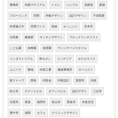
事務所
外観マテリアル
トイレ
シンプル
洗面室
新築
フローリング
空間
外観デザイン
設計デザイン
子供部屋
外壁施工中
空間づくり
収納
かっこいい
茨木市
古民家
建築家
キッチンデザイン
ブルックリンテイスト
こども園
幼稚園
保育園
ヴィンテージスタイル
インダストリアル
和モダン
インテリア
ホテルライク
ユニーク
敷地
内装工事
建築事務所
ローコスト
薪ストーブ
西条
内覧会
内装設計
箕面市
内装
松江市
テナントビル
オフィスビル
設計デザイ
三次市
庄原市
尾道
福岡市
松山市
西条市
木造住宅
豊中市
福岡
カフェ
クリニックデザイン