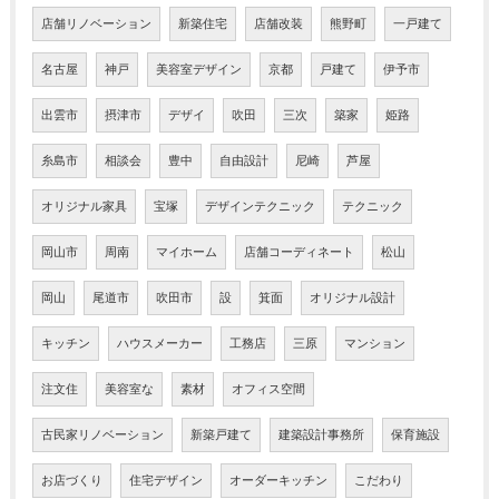
店舗リノベーション
新築住宅
店舗改装
熊野町
一戸建て
名古屋
神戸
美容室デザイン
京都
戸建て
伊予市
出雲市
摂津市
デザイ
吹田
三次
築家
姫路
糸島市
相談会
豊中
自由設計
尼崎
芦屋
オリジナル家具
宝塚
デザインテクニック
テクニック
岡山市
周南
マイホーム
店舗コーディネート
松山
岡山
尾道市
吹田市
設
箕面
オリジナル設計
キッチン
ハウスメーカー
工務店
三原
マンション
注文住
美容室な
素材
オフィス空間
古民家リノベーション
新築戸建て
建築設計事務所
保育施設
お店づくり
住宅デザイン
オーダーキッチン
こだわり