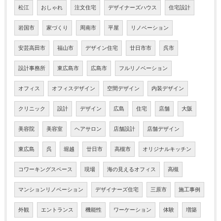
松江
おしゃれ
注文住宅
デザイナーズハウス
住宅設計
岩国市
家づくり
周南市
平屋
リノベーション
安芸高田市
福山市
デザイン住宅
廿日市市
呉市
設計事務所
東広島市
広島市
フルリノベーション
オフィス
オフィスデザイン
空間デザイン
内装デザイン
クリニック
設計
デザイン
広島
住宅
店舗
大阪
美容院
美容室
ヘアサロン
店舗設計
店舗デザイン
東広島
呉
堀越
廿日市
高槻市
オリジナルキッチン
コワーキングスペース
現場
海の見えるオフィス
高槻
マンションリノベーション
デザイナーズ住宅
三原市
施工事例
外観
エントランス
機能性
ワーケーション
体験
増築