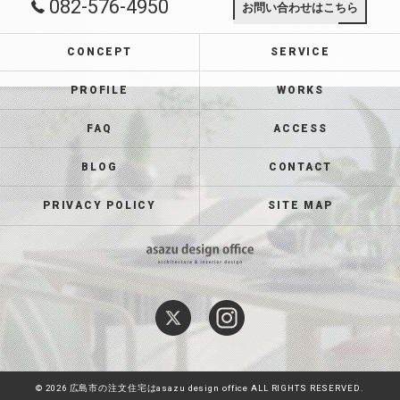
082-576-4950
お問い合わせはこちら
CONCEPT
SERVICE
PROFILE
WORKS
FAQ
ACCESS
BLOG
CONTACT
PRIVACY POLICY
SITE MAP
© 2026 広島市の注文住宅はasazu design office ALL RIGHTS RESERVED.