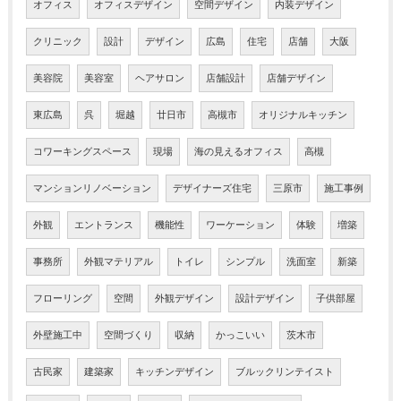
オフィス
オフィスデザイン
空間デザイン
内装デザイン
クリニック
設計
デザイン
広島
住宅
店舗
大阪
美容院
美容室
ヘアサロン
店舗設計
店舗デザイン
東広島
呉
堀越
廿日市
高槻市
オリジナルキッチン
コワーキングスペース
現場
海の見えるオフィス
高槻
マンションリノベーション
デザイナーズ住宅
三原市
施工事例
外観
エントランス
機能性
ワーケーション
体験
増築
事務所
外観マテリアル
トイレ
シンプル
洗面室
新築
フローリング
空間
外観デザイン
設計デザイン
子供部屋
外壁施工中
空間づくり
収納
かっこいい
茨木市
古民家
建築家
キッチンデザイン
ブルックリンテイスト