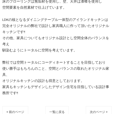
床のフローリングは無垢材を使用し、壁、天井は漆喰を使用し
空間要素を自然素材で仕上げています。
LDKの核となるダイニングテーブル一体型のアイランドキッチンは
完全オリジナルの弊社で設計し家具職人に作って頂いたオリジナル
キッチンです!!
その他、家具についてもオリジナル設計とし空間全体のバランスを
考え
馴染むようにトータルに空間を考えています。
弊社では空間トータルにコーディネートすることを目指しており
使い勝手はもちろんのこと、空間とバランスの取れたオリジナル家
具、
オリジナルキッチンの設計も得意としております。
家具もキッチンもデザインしたデザイン住宅を目指している設計事
務所です!!
< 前のページ
一覧に戻る
次のページ >