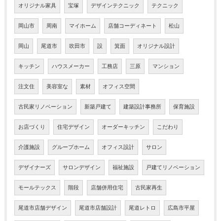
オリジナル家具
宝塚
デザインテクニック
テクニック
岡山市
周南
マイホーム
店舗コーディネート
松山
岡山
尾道市
吹田市
設
箕面
オリジナル設計
キッチン
ハウスメーカー
工務店
三原
マンション
注文住
美容室な
素材
オフィス空間
古民家リノベーション
新築戸建て
建築設計事務所
保育施設
お店づくり
住宅デザイン
オーダーキッチン
こだわり
介護施設
グループホーム
オフィス設計
サロン
デザイナーズ
サロンデザイン
福祉施設
戸建てリノベーション
モールテックス
階段
店舗併用住宅
古民家再生
尾道市店舗デザイン
尾道市店舗設計
尾道レトロ
広島市平屋