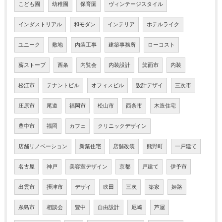
こども園
幼稚園
保育園
ヴィンテージスタイル
インダストリアル
和モダン
インテリア
ホテルライク
ユニーク
敷地
内装工事
建築事務所
ローコスト
薪ストーブ
西条
内覧会
内装設計
箕面市
内装
松江市
テナントビル
オフィスビル
設計デザイ
三次市
庄原市
尾道
福岡市
松山市
西条市
木造住宅
豊中市
福岡
カフェ
クリニックデザイン
店舗リノベーション
新築住宅
店舗改装
熊野町
一戸建て
名古屋
神戸
美容室デザイン
京都
戸建て
伊予市
出雲市
摂津市
デザイ
吹田
三次
築家
姫路
糸島市
相談会
豊中
自由設計
尼崎
芦屋