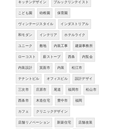
キッチンデザイン
ブルックリンテイスト
こども園
幼稚園
保育園
ヴィンテージスタイル
インダストリアル
和モダン
インテリア
ホテルライク
ユニーク
敷地
内装工事
建築事務所
ローコスト
薪ストーブ
西条
内覧会
内装設計
箕面市
内装
松江市
テナントビル
オフィスビル
設計デザイ
三次市
庄原市
尾道
福岡市
松山市
西条市
木造住宅
豊中市
福岡
カフェ
クリニックデザイン
店舗リノベーション
新築住宅
店舗改装