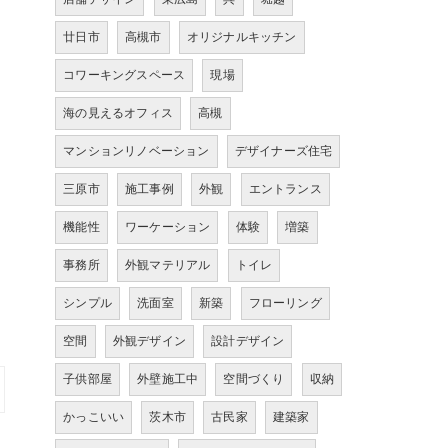
廿日市
高槻市
オリジナルキッチン
コワーキングスペース
現場
海の見えるオフィス
高槻
マンションリノベーション
デザイナーズ住宅
三原市
施工事例
外観
エントランス
機能性
ワーケーション
体験
増築
事務所
外観マテリアル
トイレ
シンプル
洗面室
新築
フローリング
空間
外観デザイン
設計デザイン
子供部屋
外壁施工中
空間づくり
収納
かっこいい
茨木市
古民家
建築家