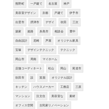
熊野町
一戸建て
名古屋
神戸
美容室デザイン
京都
戸建て
伊予市
出雲市
摂津市
デザイ
吹田
三次
築家
姫路
糸島市
相談会
豊中
自由設計
尼崎
芦屋
オリジナル家具
宝塚
デザインテクニック
テクニック
岡山市
周南
マイホーム
店舗コーディネート
松山
岡山
尾道市
吹田市
設
箕面
オリジナル設計
キッチン
ハウスメーカー
工務店
三原
マンション
注文住
美容室な
素材
オフィス空間
古民家リノベーション