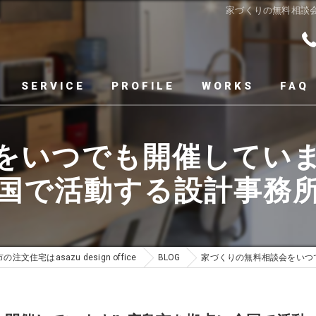
家づくりの無料相談会
SERVICE
PROFILE
WORKS
FAQ
をいつでも開催しています
国で活動する設計事務
の注文住宅はasazu design office
BLOG
家づくりの無料相談会をいつ