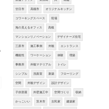
廿日市
高槻市
オリジナルキッチン
コワーキングスペース
現場
海の見えるオフィス
高槻
マンションリノベーション
デザイナーズ住宅
三原市
施工事例
外観
エントランス
n
機能性
ワーケーション
体験
増築
事務所
外観マテリアル
トイレ
シンプル
洗面室
新築
フローリング
空間
外観デザイン
設計デザイン
子供部屋
外壁施工中
空間づくり
収納
かっこいい
茨木市
古民家
建築家