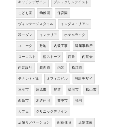
キッチンデザイン
ブルックリンテイスト
こども園
幼稚園
保育園
ヴィンテージスタイル
インダストリアル
和モダン
インテリア
ホテルライク
ユニーク
敷地
内装工事
建築事務所
ローコスト
薪ストーブ
西条
内覧会
内装設計
箕面市
内装
松江市
テナントビル
オフィスビル
設計デザイ
三次市
庄原市
尾道
福岡市
松山市
西条市
木造住宅
豊中市
福岡
カフェ
クリニックデザイン
店舗リノベーション
新築住宅
店舗改装