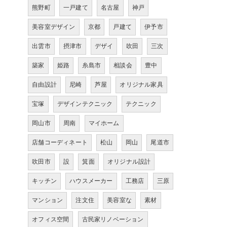
熊野町
一戸建て
名古屋
神戸
美容室デザイン
京都
戸建て
伊予市
出雲市
摂津市
デザイ
吹田
三次
築家
姫路
糸島市
相談会
豊中
自由設計
尼崎
芦屋
オリジナル家具
宝塚
デザインテクニック
テクニック
岡山市
周南
マイホーム
店舗コーディネート
松山
岡山
尾道市
吹田市
設
箕面
オリジナル設計
キッチン
ハウスメーカー
工務店
三原
マンション
注文住
美容室な
素材
オフィス空間
古民家リノベーション