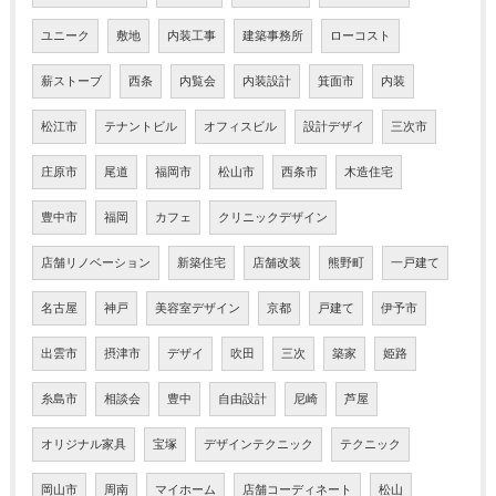
ユニーク
敷地
内装工事
建築事務所
ローコスト
薪ストーブ
西条
内覧会
内装設計
箕面市
内装
松江市
テナントビル
オフィスビル
設計デザイ
三次市
庄原市
尾道
福岡市
松山市
西条市
木造住宅
豊中市
福岡
カフェ
クリニックデザイン
店舗リノベーション
新築住宅
店舗改装
熊野町
一戸建て
名古屋
神戸
美容室デザイン
京都
戸建て
伊予市
出雲市
摂津市
デザイ
吹田
三次
築家
姫路
糸島市
相談会
豊中
自由設計
尼崎
芦屋
オリジナル家具
宝塚
デザインテクニック
テクニック
岡山市
周南
マイホーム
店舗コーディネート
松山