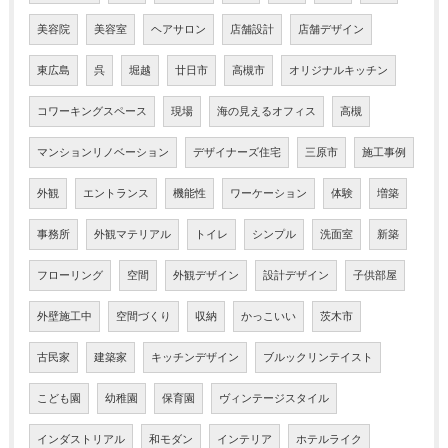
美容院
美容室
ヘアサロン
店舗設計
店舗デザイン
東広島
呉
堀越
廿日市
高槻市
オリジナルキッチン
コワーキングスペース
現場
海の見えるオフィス
高槻
マンションリノベーション
デザイナーズ住宅
三原市
施工事例
外観
エントランス
機能性
ワーケーション
体験
増築
事務所
外観マテリアル
トイレ
シンプル
洗面室
新築
フローリング
空間
外観デザイン
設計デザイン
子供部屋
外壁施工中
空間づくり
収納
かっこいい
茨木市
古民家
建築家
キッチンデザイン
ブルックリンテイスト
こども園
幼稚園
保育園
ヴィンテージスタイル
インダストリアル
和モダン
インテリア
ホテルライク