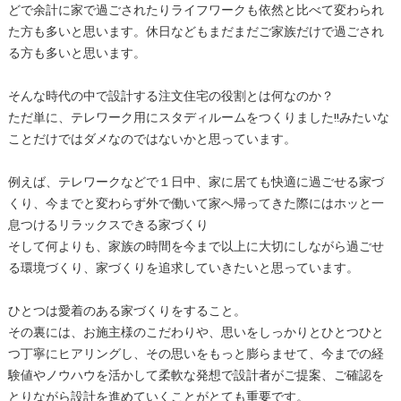
どで余計に家で過ごされたりライフワークも依然と比べて変わられ
た方も多いと思います。休日などもまだまだご家族だけで過ごされ
る方も多いと思います。
そんな時代の中で設計する注文住宅の役割とは何なのか？
ただ単に、テレワーク用にスタディルームをつくりました!!みたいな
ことだけではダメなのではないかと思っています。
例えば、テレワークなどで１日中、家に居ても快適に過ごせる家づ
くり、今までと変わらず外で働いて家へ帰ってきた際にはホッと一
息つけるリラックスできる家づくり
そして何よりも、家族の時間を今まで以上に大切にしながら過ごせ
る環境づくり、家づくりを追求していきたいと思っています。
ひとつは愛着のある家づくりをすること。
その裏には、お施主様のこだわりや、思いをしっかりとひとつひと
つ丁寧にヒアリングし、その思いをもっと膨らませて、今までの経
験値やノウハウを活かして柔軟な発想で設計者がご提案、ご確認を
とりながら設計を進めていくことがとても重要です。