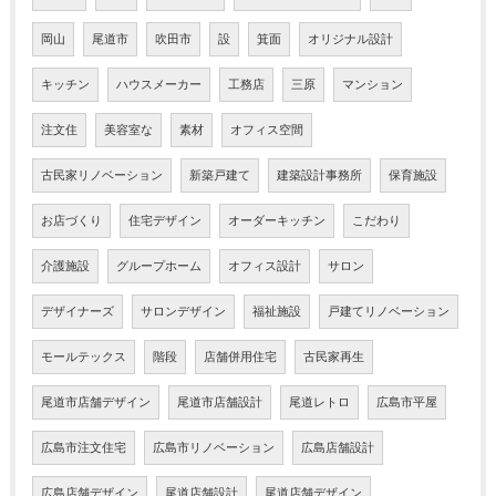
岡山
尾道市
吹田市
設
箕面
オリジナル設計
キッチン
ハウスメーカー
工務店
三原
マンション
注文住
美容室な
素材
オフィス空間
古民家リノベーション
新築戸建て
建築設計事務所
保育施設
お店づくり
住宅デザイン
オーダーキッチン
こだわり
介護施設
グループホーム
オフィス設計
サロン
デザイナーズ
サロンデザイン
福祉施設
戸建てリノベーション
モールテックス
階段
店舗併用住宅
古民家再生
尾道市店舗デザイン
尾道市店舗設計
尾道レトロ
広島市平屋
広島市注文住宅
広島市リノベーション
広島店舗設計
広島店舗デザイン
尾道店舗設計
尾道店舗デザイン