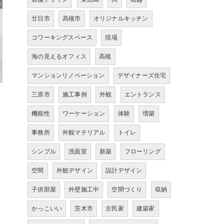
廿日市
高槻市
オリジナルキッチン
コワーキングスペース
現場
海の見えるオフィス
高槻
マンションリノベーション
デザイナーズ住宅
三原市
施工事例
外観
エントランス
機能性
ワーケーション
体験
増築
事務所
外観マテリアル
トイレ
シンプル
洗面室
新築
フローリング
空間
外観デザイン
設計デザイン
子供部屋
外壁施工中
空間づくり
収納
かっこいい
茨木市
古民家
建築家