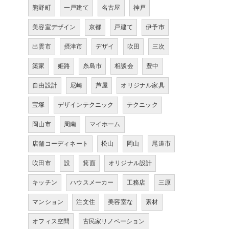
熊野町
一戸建て
名古屋
神戸
美容室デザイン
京都
戸建て
伊予市
出雲市
摂津市
デザイ
吹田
三次
築家
姫路
糸島市
相談会
豊中
自由設計
尼崎
芦屋
オリジナル家具
宝塚
デザインテクニック
テクニック
岡山市
周南
マイホーム
店舗コーディネート
松山
岡山
尾道市
吹田市
設
箕面
オリジナル設計
キッチン
ハウスメーカー
工務店
三原
マンション
注文住
美容室な
素材
オフィス空間
古民家リノベーション