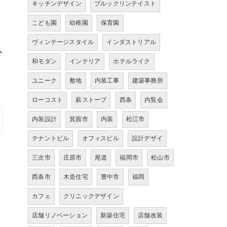
キッチンデザイン
ブルックリンテイスト
こども園
幼稚園
保育園
ヴィンテージスタイル
インダストリアル
外
和モダン
インテリア
ホテルライク
ユニーク
敷地
内装工事
建築事務所
ローコスト
薪ストーブ
西条
内覧会
内装設計
箕面市
内装
松江市
テナントビル
オフィスビル
設計デザイ
三次市
庄原市
尾道
福岡市
松山市
西条市
木造住宅
豊中市
福岡
カフェ
クリニックデザイン
店舗リノベーション
新築住宅
店舗改装