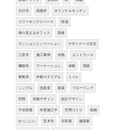
廿日市
高槻市
オリジナルキッチン
コワーキングスペース
現場
海の見えるオフィス
高槻
マンションリノベーション
デザイナーズ住宅
三原市
施工事例
外観
エントランス
機能性
ワーケーション
体験
増築
事務所
外観マテリアル
トイレ
シンプル
洗面室
新築
フローリング
空間
外観デザイン
設計デザイン
子供部屋
外壁施工中
空間づくり
収納
かっこいい
茨木市
古民家
建築家