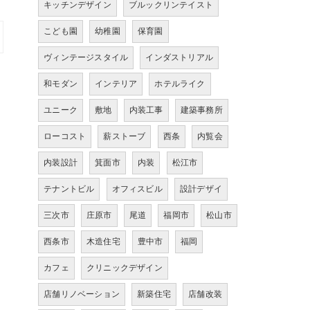
キッチンデザイン
ブルックリンテイスト
こども園
幼稚園
保育園
ヴィンテージスタイル
インダストリアル
和モダン
インテリア
ホテルライク
ユニーク
敷地
内装工事
建築事務所
ローコスト
薪ストーブ
西条
内覧会
内装設計
箕面市
内装
松江市
テナントビル
オフィスビル
設計デザイ
三次市
庄原市
尾道
福岡市
松山市
西条市
木造住宅
豊中市
福岡
カフェ
クリニックデザイン
店舗リノベーション
新築住宅
店舗改装