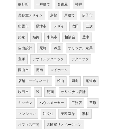
熊野町
一戸建て
名古屋
神戸
美容室デザイン
京都
戸建て
伊予市
出雲市
摂津市
デザイ
吹田
三次
築家
姫路
糸島市
相談会
豊中
自由設計
尼崎
芦屋
オリジナル家具
宝塚
デザインテクニック
テクニック
岡山市
周南
マイホーム
店舗コーディネート
松山
岡山
尾道市
吹田市
設
箕面
オリジナル設計
キッチン
ハウスメーカー
工務店
三原
マンション
注文住
美容室な
素材
オフィス空間
古民家リノベーション