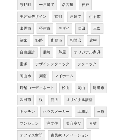
熊野町
一戸建て
名古屋
神戸
美容室デザイン
京都
戸建て
伊予市
出雲市
摂津市
デザイ
吹田
三次
築家
姫路
糸島市
相談会
豊中
自由設計
尼崎
芦屋
オリジナル家具
宝塚
デザインテクニック
テクニック
岡山市
周南
マイホーム
店舗コーディネート
松山
岡山
尾道市
吹田市
設
箕面
オリジナル設計
キッチン
ハウスメーカー
工務店
三原
マンション
注文住
美容室な
素材
オフィス空間
古民家リノベーション