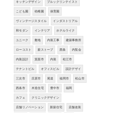
キッチンデザイン
ブルックリンテイスト
こども園
幼稚園
保育園
ヴィンテージスタイル
インダストリアル
和モダン
インテリア
ホテルライク
ユニーク
敷地
内装工事
建築事務所
ローコスト
薪ストーブ
西条
内覧会
内装設計
箕面市
内装
松江市
テナントビル
オフィスビル
設計デザイ
三次市
庄原市
尾道
福岡市
松山市
西条市
木造住宅
豊中市
福岡
カフェ
クリニックデザイン
店舗リノベーション
新築住宅
店舗改装