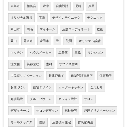
糸島市
相談会
豊中
自由設計
尼崎
芦屋
オリジナル家具
宝塚
デザインテクニック
テクニック
岡山市
周南
マイホーム
店舗コーディネート
松山
岡山
尾道市
吹田市
設
箕面
オリジナル設計
キッチン
ハウスメーカー
工務店
三原
マンション
注文住
美容室な
素材
オフィス空間
古民家リノベーション
新築戸建て
建築設計事務所
保育施設
お店づくり
住宅デザイン
オーダーキッチン
こだわり
介護施設
グループホーム
オフィス設計
サロン
デザイナーズ
サロンデザイン
福祉施設
戸建てリノベーション
モールテックス
階段
店舗併用住宅
古民家再生