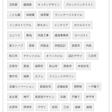
古民家
建築家
キッチンデザイン
ブルックリンテイスト
こども園
幼稚園
保育園
ヴィンテージスタイル
インダストリアル
和モダン
インテリア
ホテルライク
ユニーク
敷地
内装工事
建築事務所
ローコスト
薪ストーブ
西条
内覧会
内装設計
箕面市
内装
松江市
テナントビル
オフィスビル
設計デザイ
三次市
庄原市
尾道
福岡市
松山市
西条市
木造住宅
豊中市
福岡
カフェ
クリニックデザイン
店舗リノベーション
新築住宅
店舗改装
熊野町
一戸建て
名古屋
神戸
美容室デザイン
京都
戸建て
伊予市
出雲市
摂津市
デザイ
吹田
三次
築家
姫路