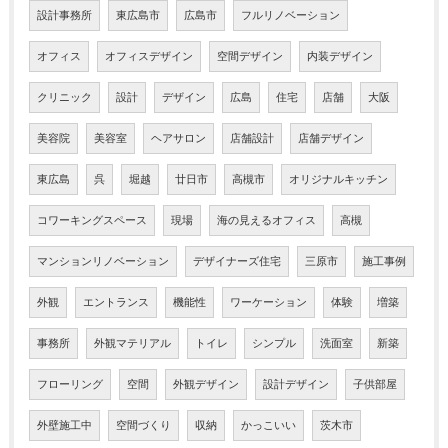
設計事務所
東広島市
広島市
フルリノベーション
オフィス
オフィスデザイン
空間デザイン
内装デザイン
クリニック
設計
デザイン
広島
住宅
店舗
大阪
美容院
美容室
ヘアサロン
店舗設計
店舗デザイン
東広島
呉
堀越
廿日市
高槻市
オリジナルキッチン
コワーキングスペース
現場
海の見えるオフィス
高槻
マンションリノベーション
デザイナーズ住宅
三原市
施工事例
外観
エントランス
機能性
ワーケーション
体験
増築
事務所
外観マテリアル
トイレ
シンプル
洗面室
新築
フローリング
空間
外観デザイン
設計デザイン
子供部屋
外壁施工中
空間づくり
収納
かっこいい
茨木市