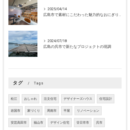
2025/04/14
広島市で素材にこだわった魅力的なおにぎり屋さんの設計。店舗設計、店舗デザインはasazu design office
2024/07/18
広島の呉市で新たなプロジェクトの現調
タグ
Tags
松江
おしゃれ
注文住宅
デザイナーズハウス
住宅設計
岩国市
家づくり
周南市
平屋
リノベーション
安芸高田市
福山市
デザイン住宅
廿日市市
呉市