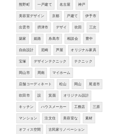
熊野町
一戸建て
名古屋
神戸
美容室デザイン
京都
戸建て
伊予市
出雲市
摂津市
デザイ
吹田
三次
築家
姫路
糸島市
相談会
豊中
自由設計
尼崎
芦屋
オリジナル家具
宝塚
デザインテクニック
テクニック
岡山市
周南
マイホーム
店舗コーディネート
松山
岡山
尾道市
吹田市
設
箕面
オリジナル設計
キッチン
ハウスメーカー
工務店
三原
マンション
注文住
美容室な
素材
オフィス空間
古民家リノベーション