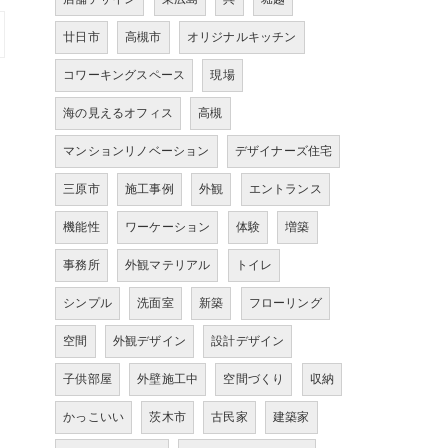
廿日市
高槻市
オリジナルキッチン
コワーキングスペース
現場
海の見えるオフィス
高槻
マンションリノベーション
デザイナーズ住宅
三原市
施工事例
外観
エントランス
機能性
ワーケーション
体験
増築
事務所
外観マテリアル
トイレ
シンプル
洗面室
新築
フローリング
空間
外観デザイン
設計デザイン
子供部屋
外壁施工中
空間づくり
収納
かっこいい
茨木市
古民家
建築家