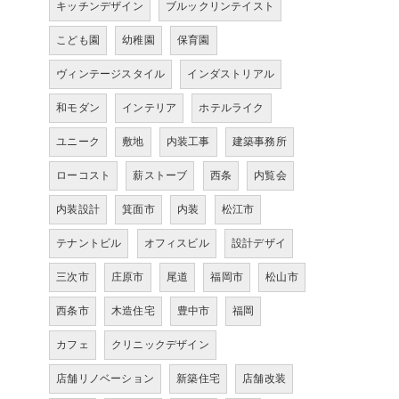
キッチンデザイン
ブルックリンテイスト
こども園
幼稚園
保育園
ヴィンテージスタイル
インダストリアル
和モダン
インテリア
ホテルライク
ユニーク
敷地
内装工事
建築事務所
ローコスト
薪ストーブ
西条
内覧会
内装設計
箕面市
内装
松江市
テナントビル
オフィスビル
設計デザイ
三次市
庄原市
尾道
福岡市
松山市
西条市
木造住宅
豊中市
福岡
カフェ
クリニックデザイン
店舗リノベーション
新築住宅
店舗改装