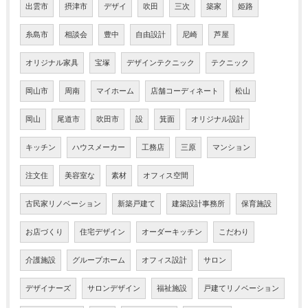
出雲市
摂津市
デザイ
吹田
三次
築家
姫路
糸島市
相談会
豊中
自由設計
尼崎
芦屋
オリジナル家具
宝塚
デザインテクニック
テクニック
岡山市
周南
マイホーム
店舗コーディネート
松山
岡山
尾道市
吹田市
設
箕面
オリジナル設計
キッチン
ハウスメーカー
工務店
三原
マンション
注文住
美容室な
素材
オフィス空間
古民家リノベーション
新築戸建て
建築設計事務所
保育施設
お店づくり
住宅デザイン
オーダーキッチン
こだわり
介護施設
グループホーム
オフィス設計
サロン
デザイナーズ
サロンデザイン
福祉施設
戸建てリノベーション