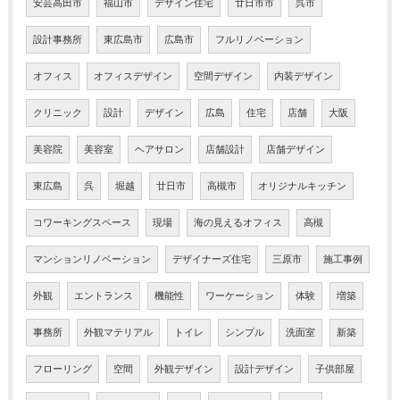
安芸高田市
福山市
デザイン住宅
廿日市市
呉市
設計事務所
東広島市
広島市
フルリノベーション
オフィス
オフィスデザイン
空間デザイン
内装デザイン
クリニック
設計
デザイン
広島
住宅
店舗
大阪
美容院
美容室
ヘアサロン
店舗設計
店舗デザイン
東広島
呉
堀越
廿日市
高槻市
オリジナルキッチン
コワーキングスペース
現場
海の見えるオフィス
高槻
マンションリノベーション
デザイナーズ住宅
三原市
施工事例
外観
エントランス
機能性
ワーケーション
体験
増築
事務所
外観マテリアル
トイレ
シンプル
洗面室
新築
フローリング
空間
外観デザイン
設計デザイン
子供部屋