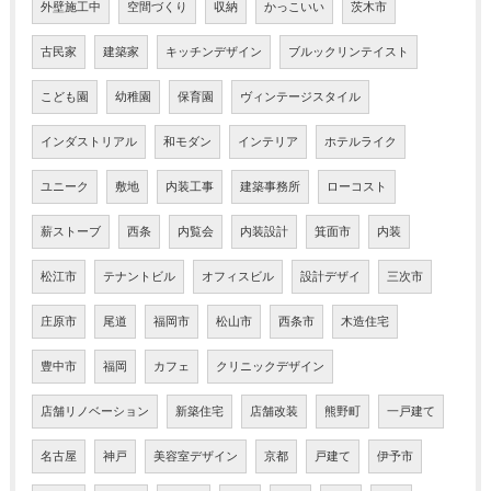
外壁施工中
空間づくり
収納
かっこいい
茨木市
古民家
建築家
キッチンデザイン
ブルックリンテイスト
こども園
幼稚園
保育園
ヴィンテージスタイル
インダストリアル
和モダン
インテリア
ホテルライク
ユニーク
敷地
内装工事
建築事務所
ローコスト
薪ストーブ
西条
内覧会
内装設計
箕面市
内装
松江市
テナントビル
オフィスビル
設計デザイ
三次市
庄原市
尾道
福岡市
松山市
西条市
木造住宅
豊中市
福岡
カフェ
クリニックデザイン
店舗リノベーション
新築住宅
店舗改装
熊野町
一戸建て
名古屋
神戸
美容室デザイン
京都
戸建て
伊予市