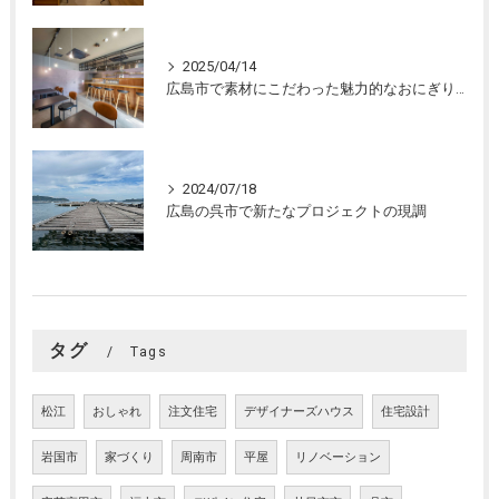
2025/04/14
広島市で素材にこだわった魅力的なおにぎり屋さんの設計。店舗設計、店舗デザインはasazu design office
2024/07/18
広島の呉市で新たなプロジェクトの現調
タグ
Tags
松江
おしゃれ
注文住宅
デザイナーズハウス
住宅設計
岩国市
家づくり
周南市
平屋
リノベーション