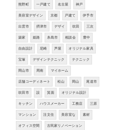
熊野町
一戸建て
名古屋
神戸
美容室デザイン
京都
戸建て
伊予市
出雲市
摂津市
デザイ
吹田
三次
築家
姫路
糸島市
相談会
豊中
自由設計
尼崎
芦屋
オリジナル家具
宝塚
デザインテクニック
テクニック
岡山市
周南
マイホーム
店舗コーディネート
松山
岡山
尾道市
吹田市
設
箕面
オリジナル設計
キッチン
ハウスメーカー
工務店
三原
マンション
注文住
美容室な
素材
オフィス空間
古民家リノベーション