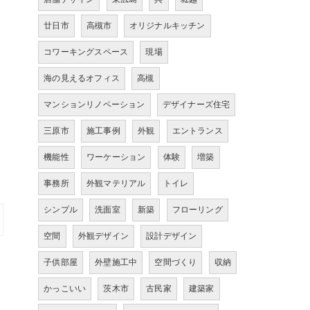
廿日市
高槻市
オリジナルキッチン
コワーキングスペース
現場
海の見えるオフィス
高槻
マンションリノベーション
デザイナーズ住宅
三原市
施工事例
外観
エントランス
機能性
ワーケーション
体験
増築
事務所
外観マテリアル
トイレ
シンプル
洗面室
新築
フローリング
空間
外観デザイン
設計デザイン
子供部屋
外壁施工中
空間づくり
収納
かっこいい
茨木市
古民家
建築家