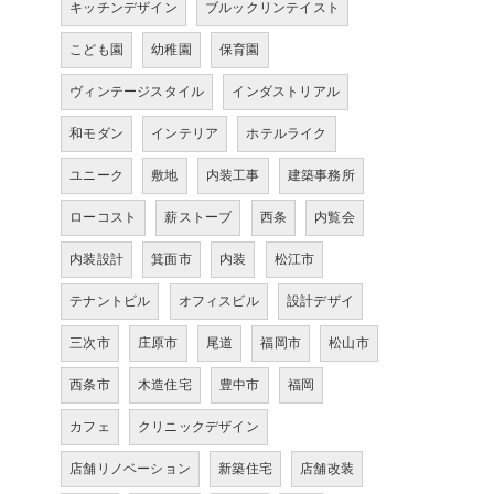
キッチンデザイン
ブルックリンテイスト
こども園
幼稚園
保育園
ヴィンテージスタイル
インダストリアル
和モダン
インテリア
ホテルライク
ユニーク
敷地
内装工事
建築事務所
ローコスト
薪ストーブ
西条
内覧会
内装設計
箕面市
内装
松江市
テナントビル
オフィスビル
設計デザイ
三次市
庄原市
尾道
福岡市
松山市
西条市
木造住宅
豊中市
福岡
カフェ
クリニックデザイン
店舗リノベーション
新築住宅
店舗改装