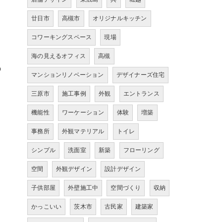
廿日市
高槻市
オリジナルキッチン
コワーキングスペース
現場
海の見えるオフィス
高槻
の
マンションリノベーション
デザイナーズ住宅
三原市
施工事例
外観
エントランス
機能性
ワーケーション
体験
増築
事務所
外観マテリアル
トイレ
シンプル
洗面室
新築
フローリング
空間
外観デザイン
設計デザイン
子供部屋
外壁施工中
空間づくり
収納
かっこいい
茨木市
古民家
建築家