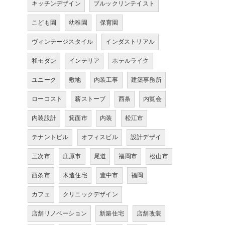
キッチンデザイン
ブルックリンテイスト
こども園
幼稚園
保育園
ヴィンテージスタイル
インダストリアル
和モダン
インテリア
ホテルライク
ユニーク
敷地
内装工事
建築事務所
ローコスト
薪ストーブ
西条
内覧会
内装設計
箕面市
内装
松江市
テナントビル
オフィスビル
設計デザイ
三次市
庄原市
尾道
福岡市
松山市
西条市
木造住宅
豊中市
福岡
カフェ
クリニックデザイン
店舗リノベーション
新築住宅
店舗改装