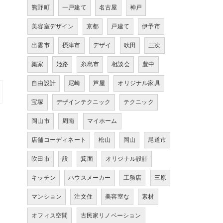
熊野町
一戸建て
名古屋
神戸
美容室デザイン
京都
戸建て
伊予市
出雲市
摂津市
デザイ
吹田
三次
築家
姫路
糸島市
相談会
豊中
自由設計
尼崎
芦屋
オリジナル家具
宝塚
デザインテクニック
テクニック
岡山市
周南
マイホーム
店舗コーディネート
松山
岡山
尾道市
吹田市
設
箕面
オリジナル設計
キッチン
ハウスメーカー
工務店
三原
マンション
注文住
美容室な
素材
オフィス空間
古民家リノベーション