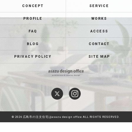
CONCEPT
SERVICE
PROFILE
WORKS
FAQ
ACCESS
BLOG
CONTACT
PRIVACY POLICY
SITE MAP
© 2026 広島市の注文住宅はasazu design office ALL RIGHTS RESERVED.