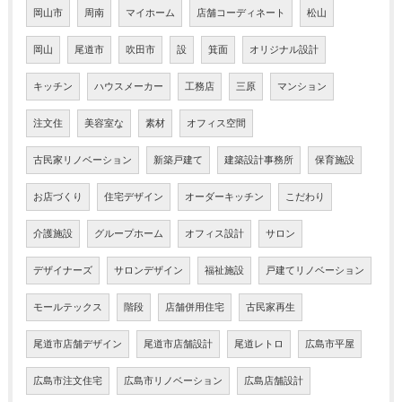
岡山市
周南
マイホーム
店舗コーディネート
松山
岡山
尾道市
吹田市
設
箕面
オリジナル設計
キッチン
ハウスメーカー
工務店
三原
マンション
注文住
美容室な
素材
オフィス空間
古民家リノベーション
新築戸建て
建築設計事務所
保育施設
お店づくり
住宅デザイン
オーダーキッチン
こだわり
介護施設
グループホーム
オフィス設計
サロン
デザイナーズ
サロンデザイン
福祉施設
戸建てリノベーション
モールテックス
階段
店舗併用住宅
古民家再生
尾道市店舗デザイン
尾道市店舗設計
尾道レトロ
広島市平屋
広島市注文住宅
広島市リノベーション
広島店舗設計