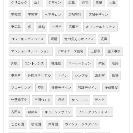
クリニック
設計
デザイン
広島
住宅
店舗
大阪
美容院
美容室
ヘアサロン
店舗設計
店舗デザイン
東広島
呉
堀越
廿日市
高槻市
オリジナルキッチン
コワーキングスペース
現場
海の見えるオフィス
高槻
マンションリノベーション
デザイナーズ住宅
三原市
施工事例
外観
エントランス
機能性
ワーケーション
体験
増築
事務所
外観マテリアル
トイレ
シンプル
洗面室
新築
フローリング
空間
外観デザイン
設計デザイン
子供部屋
外壁施工中
空間づくり
収納
かっこいい
茨木市
古民家
建築家
キッチンデザイン
ブルックリンテイスト
こども園
幼稚園
保育園
ヴィンテージスタイル