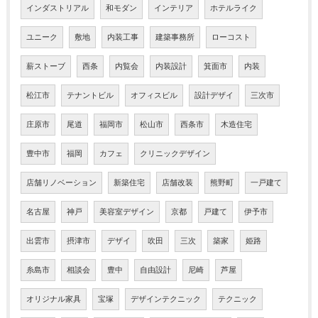
インダストリアル
和モダン
インテリア
ホテルライク
ユニーク
敷地
内装工事
建築事務所
ローコスト
薪ストーブ
西条
内覧会
内装設計
箕面市
内装
松江市
テナントビル
オフィスビル
設計デザイ
三次市
庄原市
尾道
福岡市
松山市
西条市
木造住宅
豊中市
福岡
カフェ
クリニックデザイン
店舗リノベーション
新築住宅
店舗改装
熊野町
一戸建て
名古屋
神戸
美容室デザイン
京都
戸建て
伊予市
出雲市
摂津市
デザイ
吹田
三次
築家
姫路
糸島市
相談会
豊中
自由設計
尼崎
芦屋
オリジナル家具
宝塚
デザインテクニック
テクニック