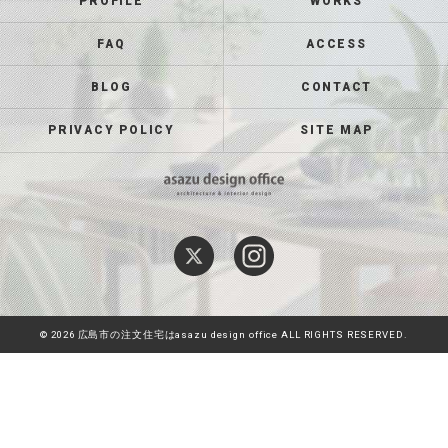
PROFILE
WORKS
FAQ
ACCESS
BLOG
CONTACT
PRIVACY POLICY
SITE MAP
© 2026 広島市の注文住宅はasazu design office ALL RIGHTS RESERVED.