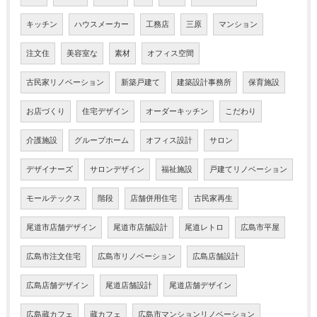
キッチン
ハウスメーカー
工務店
三原
マンション
注文住
美容室な
素材
オフィス空間
古民家リノベーション
新築戸建て
建築設計事務所
保育施設
お店づくり
住宅デザイン
オーダーキッチン
こだわり
介護施設
グループホーム
オフィス設計
サロン
デザイナーズ
サロンデザイン
福祉施設
戸建てリノベーション
モールテックス
階段
店舗併用住宅
古民家再生
尾道市店舗デザイン
尾道市店舗設計
尾道レトロ
広島市平屋
広島市注文住宅
広島市リノベーション
広島店舗設計
広島店舗デザイン
尾道店舗設計
尾道店舗デザイン
広島蔵カフェ
蔵カフェ
広島市マンションリノベーション