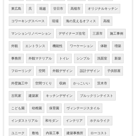
東広島
呉
堀越
廿日市
高槻市
オリジナルキッチン
コワーキングスペース
現場
海の見えるオフィス
高槻
マンションリノベーション
デザイナーズ住宅
三原市
施工事例
外観
エントランス
機能性
ワーケーション
体験
増築
事務所
外観マテリアル
トイレ
シンプル
洗面室
新築
フローリング
空間
外観デザイン
設計デザイン
子供部屋
外壁施工中
空間づくり
収納
かっこいい
茨木市
古民家
建築家
キッチンデザイン
ブルックリンテイスト
こども園
幼稚園
保育園
ヴィンテージスタイル
インダストリアル
和モダン
インテリア
ホテルライク
ユニーク
敷地
内装工事
建築事務所
ローコスト