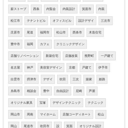
薪ストーブ
西条
内覧会
内装設計
箕面市
内装
松江市
テナントビル
オフィスビル
設計デザイ
三次市
庄原市
尾道
福岡市
松山市
西条市
木造住宅
豊中市
福岡
カフェ
クリニックデザイン
店舗リノベーション
新築住宅
店舗改装
熊野町
一戸建て
名古屋
神戸
美容室デザイン
京都
戸建て
伊予市
出雲市
摂津市
デザイ
吹田
三次
築家
姫路
糸島市
相談会
豊中
自由設計
尼崎
芦屋
オリジナル家具
宝塚
デザインテクニック
テクニック
岡山市
周南
マイホーム
店舗コーディネート
松山
岡山
尾道市
吹田市
設
箕面
オリジナル設計