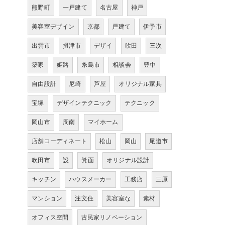
熊野町
一戸建て
名古屋
神戸
美容室デザイン
京都
戸建て
伊予市
出雲市
摂津市
デザイ
吹田
三次
築家
姫路
糸島市
相談会
豊中
自由設計
尼崎
芦屋
オリジナル家具
宝塚
デザインテクニック
テクニック
岡山市
周南
マイホーム
店舗コーディネート
松山
岡山
尾道市
吹田市
設
箕面
オリジナル設計
キッチン
ハウスメーカー
工務店
三原
マンション
注文住
美容室な
素材
オフィス空間
古民家リノベーション