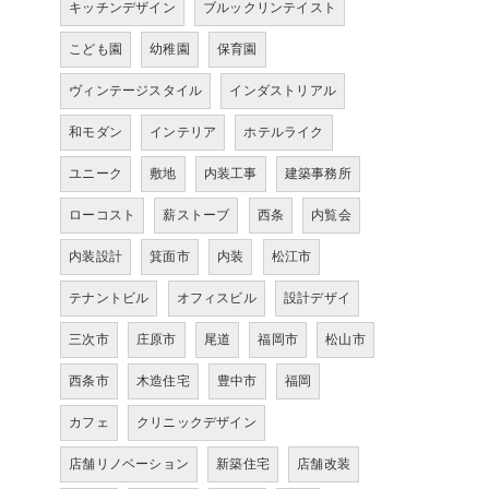
キッチンデザイン
ブルックリンテイスト
こども園
幼稚園
保育園
ヴィンテージスタイル
インダストリアル
和モダン
インテリア
ホテルライク
ユニーク
敷地
内装工事
建築事務所
ローコスト
薪ストーブ
西条
内覧会
内装設計
箕面市
内装
松江市
テナントビル
オフィスビル
設計デザイ
三次市
庄原市
尾道
福岡市
松山市
西条市
木造住宅
豊中市
福岡
カフェ
クリニックデザイン
店舗リノベーション
新築住宅
店舗改装