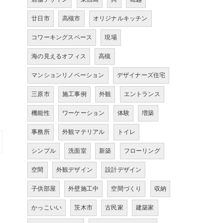
廿日市
高槻市
オリジナルキッチン
コワーキングスペース
現場
海の見えるオフィス
高槻
マンションリノベーション
デザイナーズ住宅
三原市
施工事例
外観
エントランス
機能性
ワーケーション
体験
増築
事務所
外観マテリアル
トイレ
シンプル
洗面室
新築
フローリング
空間
外観デザイン
設計デザイン
子供部屋
外壁施工中
空間づくり
収納
かっこいい
茨木市
古民家
建築家