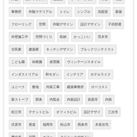
事務所
外観マテリアル
トイレ
シンプル
洗面室
新築
フローリング
空間
外観デザイン
設計デザイン
子供部屋
外壁施工中
空間づくり
収納
かっこいい
茨木市
古民家
建築家
キッチンデザイン
ブルックリンテイスト
こども園
幼稚園
保育園
ヴィンテージスタイル
インダストリアル
和モダン
インテリア
ホテルライク
ユニーク
敷地
内装工事
建築事務所
ローコスト
薪ストーブ
西条
内覧会
内装設計
箕面市
内装
松江市
テナントビル
オフィスビル
設計デザイ
三次市
庄原市
尾道
福岡市
松山市
西条市
木造住宅