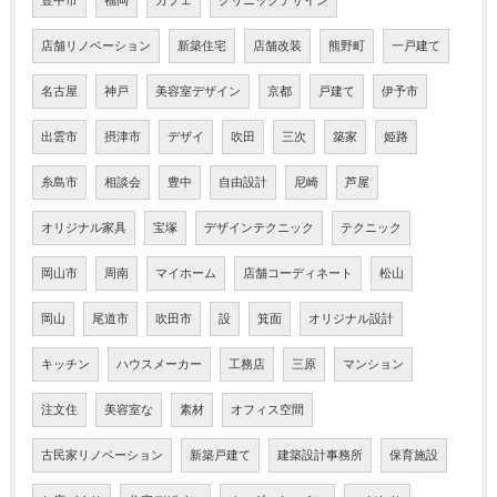
豊中市
福岡
カフェ
クリニックデザイン
店舗リノベーション
新築住宅
店舗改装
熊野町
一戸建て
名古屋
神戸
美容室デザイン
京都
戸建て
伊予市
出雲市
摂津市
デザイ
吹田
三次
築家
姫路
糸島市
相談会
豊中
自由設計
尼崎
芦屋
オリジナル家具
宝塚
デザインテクニック
テクニック
岡山市
周南
マイホーム
店舗コーディネート
松山
岡山
尾道市
吹田市
設
箕面
オリジナル設計
キッチン
ハウスメーカー
工務店
三原
マンション
注文住
美容室な
素材
オフィス空間
古民家リノベーション
新築戸建て
建築設計事務所
保育施設