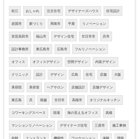
松江
おしゃれ
注文住宅
デザイナーズハウス
住宅設計
岩国市
家づくり
周南市
平屋
リノベーション
安芸高田市
福山市
デザイン住宅
廿日市市
呉市
設計事務所
東広島市
広島市
フルリノベーション
オフィス
オフィスデザイン
空間デザイン
内装デザイン
クリニック
設計
デザイン
広島
住宅
店舗
大阪
美容院
美容室
ヘアサロン
店舗設計
店舗デザイン
東広島
呉
堀越
廿日市
高槻市
オリジナルキッチン
コワーキングスペース
現場
海の見えるオフィス
高槻
マンションリノベーション
デザイナーズ住宅
三原市
施工事例
外観
エントランス
機能性
ワーケーション
体験
増築