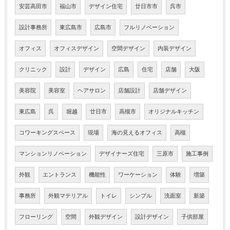
安芸高田市
福山市
デザイン住宅
廿日市市
呉市
設計事務所
東広島市
広島市
フルリノベーション
オフィス
オフィスデザイン
空間デザイン
内装デザイン
クリニック
設計
デザイン
広島
住宅
店舗
大阪
美容院
美容室
ヘアサロン
店舗設計
店舗デザイン
東広島
呉
堀越
廿日市
高槻市
オリジナルキッチン
コワーキングスペース
現場
海の見えるオフィス
高槻
マンションリノベーション
デザイナーズ住宅
三原市
施工事例
外観
エントランス
機能性
ワーケーション
体験
増築
事務所
外観マテリアル
トイレ
シンプル
洗面室
新築
フローリング
空間
外観デザイン
設計デザイン
子供部屋