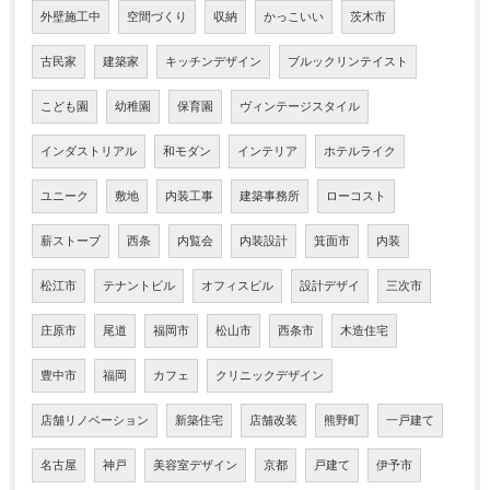
外壁施工中
空間づくり
収納
かっこいい
茨木市
古民家
建築家
キッチンデザイン
ブルックリンテイスト
こども園
幼稚園
保育園
ヴィンテージスタイル
インダストリアル
和モダン
インテリア
ホテルライク
ユニーク
敷地
内装工事
建築事務所
ローコスト
薪ストーブ
西条
内覧会
内装設計
箕面市
内装
松江市
テナントビル
オフィスビル
設計デザイ
三次市
庄原市
尾道
福岡市
松山市
西条市
木造住宅
豊中市
福岡
カフェ
クリニックデザイン
店舗リノベーション
新築住宅
店舗改装
熊野町
一戸建て
名古屋
神戸
美容室デザイン
京都
戸建て
伊予市