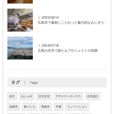
2025/04/14
広島市で素材にこだわった魅力的なおにぎり屋さんの設計。店舗設計、店舗デザインはasazu design office
2024/07/18
広島の呉市で新たなプロジェクトの現調
タグ
Tags
松江
おしゃれ
注文住宅
デザイナーズハウス
住宅設計
岩国市
家づくり
周南市
平屋
リノベーション