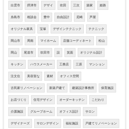
出雲市
摂津市
デザイ
吹田
三次
築家
姫路
糸島市
相談会
豊中
自由設計
尼崎
芦屋
オリジナル家具
宝塚
デザインテクニック
テクニック
岡山市
周南
マイホーム
店舗コーディネート
松山
岡山
尾道市
吹田市
設
箕面
オリジナル設計
キッチン
ハウスメーカー
工務店
三原
マンション
注文住
美容室な
素材
オフィス空間
古民家リノベーション
新築戸建て
建築設計事務所
保育施設
お店づくり
住宅デザイン
オーダーキッチン
こだわり
介護施設
グループホーム
オフィス設計
サロン
デザイナーズ
サロンデザイン
福祉施設
戸建てリノベーション