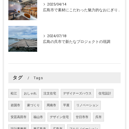
2025/04/14
広島市で素材にこだわった魅力的なおにぎり屋さんの設計。店舗設計、店舗デザインはasazu design office
2024/07/18
広島の呉市で新たなプロジェクトの現調
タグ
Tags
松江
おしゃれ
注文住宅
デザイナーズハウス
住宅設計
岩国市
家づくり
周南市
平屋
リノベーション
安芸高田市
福山市
デザイン住宅
廿日市市
呉市
設計事務所
東広島市
広島市
フルリノベーション