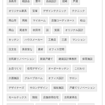
糸島市
相談会
豊中
自由設計
尼崎
芦屋
オリジナル家具
宝塚
デザインテクニック
テクニック
岡山市
周南
マイホーム
店舗コーディネート
松山
岡山
尾道市
吹田市
設
箕面
オリジナル設計
キッチン
ハウスメーカー
工務店
三原
マンション
注文住
美容室な
素材
オフィス空間
古民家リノベーション
新築戸建て
建築設計事務所
保育施設
お店づくり
住宅デザイン
オーダーキッチン
こだわり
介護施設
グループホーム
オフィス設計
サロン
デザイナーズ
サロンデザイン
福祉施設
戸建てリノベーション
モールテックス
階段
店舗併用住宅
古民家再生