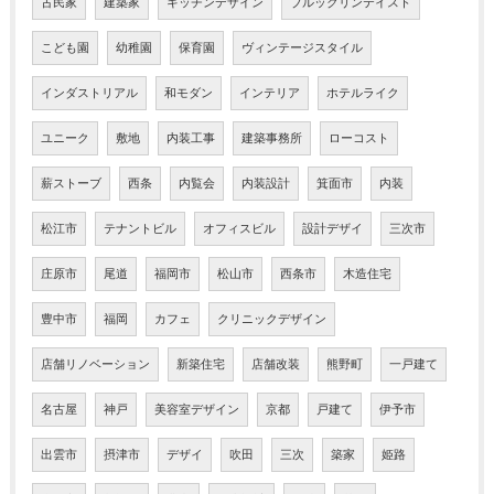
古民家
建築家
キッチンデザイン
ブルックリンテイスト
こども園
幼稚園
保育園
ヴィンテージスタイル
インダストリアル
和モダン
インテリア
ホテルライク
ユニーク
敷地
内装工事
建築事務所
ローコスト
薪ストーブ
西条
内覧会
内装設計
箕面市
内装
松江市
テナントビル
オフィスビル
設計デザイ
三次市
庄原市
尾道
福岡市
松山市
西条市
木造住宅
豊中市
福岡
カフェ
クリニックデザイン
店舗リノベーション
新築住宅
店舗改装
熊野町
一戸建て
名古屋
神戸
美容室デザイン
京都
戸建て
伊予市
出雲市
摂津市
デザイ
吹田
三次
築家
姫路