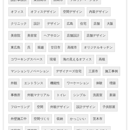
オフィス
オフィスデザイン
空間デザイン
内装デザイン
クリニック
設計
デザイン
広島
住宅
店舗
大阪
美容院
美容室
ヘアサロン
店舗設計
店舗デザイン
東広島
呉
堀越
廿日市
高槻市
オリジナルキッチン
コワーキングスペース
現場
海の見えるオフィス
高槻
マンションリノベーション
デザイナーズ住宅
三原市
施工事例
外観
エントランス
機能性
ワーケーション
体験
増築
事務所
外観マテリアル
トイレ
シンプル
洗面室
新築
フローリング
空間
外観デザイン
設計デザイン
子供部屋
外壁施工中
空間づくり
収納
かっこいい
茨木市