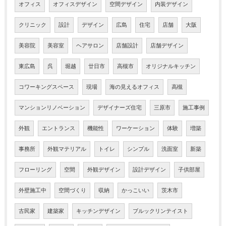
オフィス
オフィスデザイン
空間デザイン
内装デザイン
クリニック
設計
デザイン
広島
住宅
店舗
大阪
美容院
美容室
ヘアサロン
店舗設計
店舗デザイン
東広島
呉
堀越
廿日市
高槻市
オリジナルキッチン
コワーキングスペース
現場
海の見えるオフィス
高槻
マンションリノベーション
デザイナーズ住宅
三原市
施工事例
外観
エントランス
機能性
ワーケーション
体験
増築
事務所
外観マテリアル
トイレ
シンプル
洗面室
新築
フローリング
空間
外観デザイン
設計デザイン
子供部屋
外壁施工中
空間づくり
収納
かっこいい
茨木市
古民家
建築家
キッチンデザイン
ブルックリンテイスト