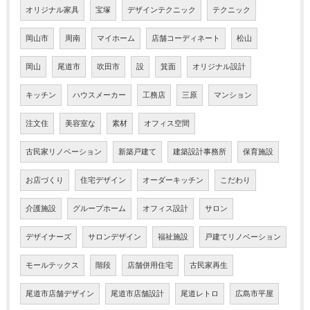
オリジナル家具
宝塚
デザインテクニック
テクニック
岡山市
周南
マイホーム
店舗コーディネート
松山
岡山
尾道市
吹田市
設
箕面
オリジナル設計
キッチン
ハウスメーカー
工務店
三原
マンション
注文住
美容室な
素材
オフィス空間
古民家リノベーション
新築戸建て
建築設計事務所
保育施設
お店づくり
住宅デザイン
オーダーキッチン
こだわり
介護施設
グループホーム
オフィス設計
サロン
デザイナーズ
サロンデザイン
福祉施設
戸建てリノベーション
モールテックス
階段
店舗併用住宅
古民家再生
尾道市店舗デザイン
尾道市店舗設計
尾道レトロ
広島市平屋