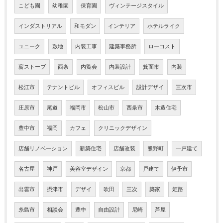
こども園
幼稚園
保育園
ヴィンテージスタイル
インダストリアル
和モダン
インテリア
ホテルライク
ユニーク
敷地
内装工事
建築事務所
ローコスト
薪ストーブ
西条
内覧会
内装設計
箕面市
内装
松江市
テナントビル
オフィスビル
設計デザイ
三次市
庄原市
尾道
福岡市
松山市
西条市
木造住宅
豊中市
福岡
カフェ
クリニックデザイン
店舗リノベーション
新築住宅
店舗改装
熊野町
一戸建て
名古屋
神戸
美容室デザイン
京都
戸建て
伊予市
出雲市
摂津市
デザイ
吹田
三次
築家
姫路
糸島市
相談会
豊中
自由設計
尼崎
芦屋