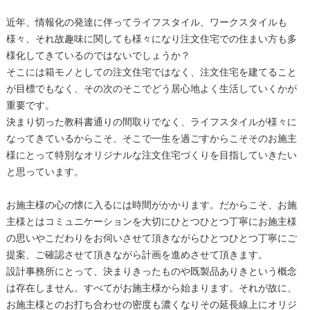
近年、情報化の発達に伴ってライフスタイル、ワークスタイルも
様々、それ故趣味に関しても様々になり注文住宅での住まい方も多
様化してきているのではないでしょうか？
そこには箱モノとしての注文住宅ではなく、注文住宅を建てること
が目標でもなく、その次のそこでどう居心地よく生活していくかが
重要です。
決まり切った教科書通りの間取りでなく、ライフスタイルが様々に
なってきているからこそ、そこで一生を過ごすからこそそのお施主
様にとって特別なオリジナルな注文住宅づくりを目指していきたい
と思っています。
お施主様の心の懐に入るには時間がかかります。だからこそ、お施
主様とはコミュニケーションを大切にひとつひとつ丁寧にお施主様
の思いやこだわりをお伺いさせて頂きながらひとつひとつ丁寧にご
提案、ご確認させて頂きながら計画を進めさせて頂きます。
設計事務所にとって、決まりきったものや既製品ありきという概念
は存在しません。すべてがお施主様から始まります。それが故に、
お施主様とのお打ち合わせの密度も濃くなりその延長線上にオリジ