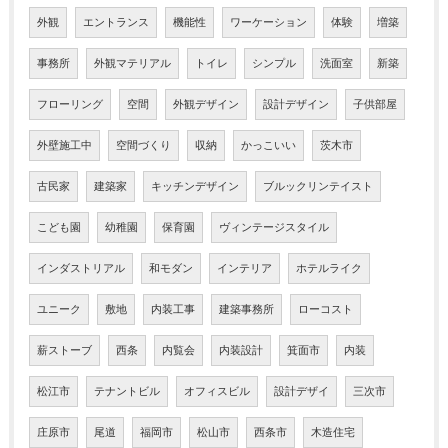
外観
エントランス
機能性
ワーケーション
体験
増築
事務所
外観マテリアル
トイレ
シンプル
洗面室
新築
フローリング
空間
外観デザイン
設計デザイン
子供部屋
外壁施工中
空間づくり
収納
かっこいい
茨木市
古民家
建築家
キッチンデザイン
ブルックリンテイスト
こども園
幼稚園
保育園
ヴィンテージスタイル
インダストリアル
和モダン
インテリア
ホテルライク
ユニーク
敷地
内装工事
建築事務所
ローコスト
薪ストーブ
西条
内覧会
内装設計
箕面市
内装
松江市
テナントビル
オフィスビル
設計デザイ
三次市
庄原市
尾道
福岡市
松山市
西条市
木造住宅