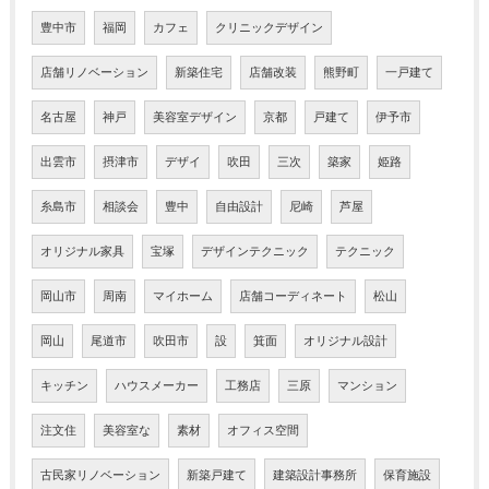
豊中市
福岡
カフェ
クリニックデザイン
店舗リノベーション
新築住宅
店舗改装
熊野町
一戸建て
名古屋
神戸
美容室デザイン
京都
戸建て
伊予市
出雲市
摂津市
デザイ
吹田
三次
築家
姫路
糸島市
相談会
豊中
自由設計
尼崎
芦屋
オリジナル家具
宝塚
デザインテクニック
テクニック
岡山市
周南
マイホーム
店舗コーディネート
松山
岡山
尾道市
吹田市
設
箕面
オリジナル設計
キッチン
ハウスメーカー
工務店
三原
マンション
注文住
美容室な
素材
オフィス空間
古民家リノベーション
新築戸建て
建築設計事務所
保育施設