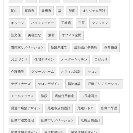
岡山
尾道市
吹田市
設
箕面
オリジナル設計
キッチン
ハウスメーカー
工務店
三原
マンション
注文住
美容室な
素材
オフィス空間
古民家リノベーション
新築戸建て
建築設計事務所
保育施設
お店づくり
住宅デザイン
オーダーキッチン
こだわり
介護施設
グループホーム
オフィス設計
サロン
デザイナーズ
サロンデザイン
福祉施設
戸建てリノベーション
モールテックス
階段
店舗併用住宅
古民家再生
尾道市店舗デザイン
尾道市店舗設計
尾道レトロ
広島市平屋
広島市注文住宅
広島市リノベーション
広島店舗設計
広島店舗デザイン
尾道店舗設計
尾道店舗デザイン