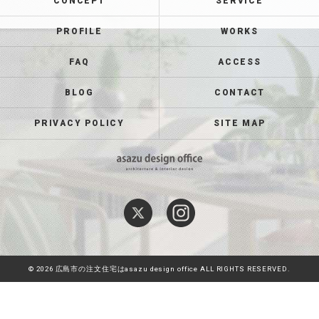
CONCEPT
SERVICE
PROFILE
WORKS
FAQ
ACCESS
BLOG
CONTACT
PRIVACY POLICY
SITE MAP
© 2026 広島市の注文住宅はasazu design office ALL RIGHTS RESERVED.