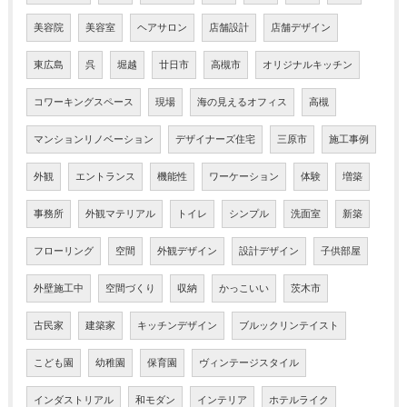
美容院
美容室
ヘアサロン
店舗設計
店舗デザイン
東広島
呉
堀越
廿日市
高槻市
オリジナルキッチン
コワーキングスペース
現場
海の見えるオフィス
高槻
マンションリノベーション
デザイナーズ住宅
三原市
施工事例
外観
エントランス
機能性
ワーケーション
体験
増築
事務所
外観マテリアル
トイレ
シンプル
洗面室
新築
フローリング
空間
外観デザイン
設計デザイン
子供部屋
外壁施工中
空間づくり
収納
かっこいい
茨木市
古民家
建築家
キッチンデザイン
ブルックリンテイスト
こども園
幼稚園
保育園
ヴィンテージスタイル
インダストリアル
和モダン
インテリア
ホテルライク