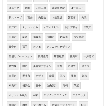
ユニーク
敷地
内装工事
建築事務所
ローコスト
薪ストーブ
西条
内覧会
内装設計
箕面市
内装
松江市
テナントビル
オフィスビル
設計デザイ
三次市
庄原市
尾道
福岡市
松山市
西条市
木造住宅
豊中市
福岡
カフェ
クリニックデザイン
店舗リノベーション
新築住宅
店舗改装
熊野町
一戸建て
名古屋
神戸
美容室デザイン
京都
戸建て
伊予市
出雲市
摂津市
デザイ
吹田
三次
築家
姫路
糸島市
相談会
豊中
自由設計
尼崎
芦屋
オリジナル家具
宝塚
デザインテクニック
テクニック
岡山市
周南
マイホーム
店舗コーディネート
松山