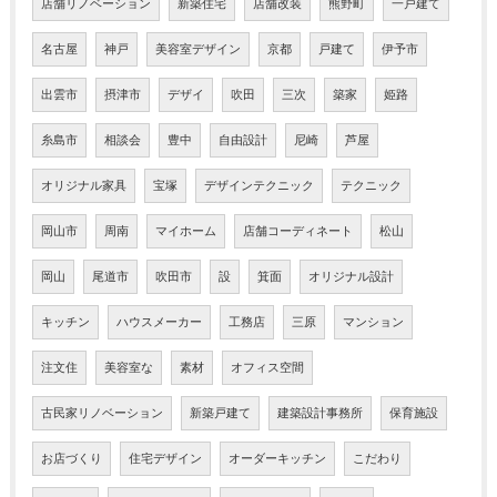
店舗リノベーション
新築住宅
店舗改装
熊野町
一戸建て
名古屋
神戸
美容室デザイン
京都
戸建て
伊予市
出雲市
摂津市
デザイ
吹田
三次
築家
姫路
糸島市
相談会
豊中
自由設計
尼崎
芦屋
オリジナル家具
宝塚
デザインテクニック
テクニック
岡山市
周南
マイホーム
店舗コーディネート
松山
岡山
尾道市
吹田市
設
箕面
オリジナル設計
キッチン
ハウスメーカー
工務店
三原
マンション
注文住
美容室な
素材
オフィス空間
古民家リノベーション
新築戸建て
建築設計事務所
保育施設
お店づくり
住宅デザイン
オーダーキッチン
こだわり