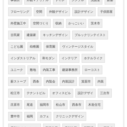
事務所
外観マテリアル
トイレ
シンプル
洗面室
新築
フローリング
空間
外観デザイン
設計デザイン
子供部屋
外壁施工中
空間づくり
収納
かっこいい
茨木市
古民家
建築家
キッチンデザイン
ブルックリンテイスト
こども園
幼稚園
保育園
ヴィンテージスタイル
インダストリアル
和モダン
インテリア
ホテルライク
ユニーク
敷地
内装工事
建築事務所
ローコスト
薪ストーブ
西条
内覧会
内装設計
箕面市
内装
松江市
テナントビル
オフィスビル
設計デザイ
三次市
庄原市
尾道
福岡市
松山市
西条市
木造住宅
豊中市
福岡
カフェ
クリニックデザイン