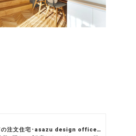
広島市の注文住宅･asazu design officeの評判