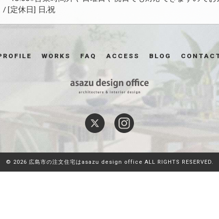
 [定休日] 日,祝
PROFILE
WORKS
FAQ
ACCESS
BLOG
CONTAC
© 2026 広島市の注文住宅はasazu design office ALL RIGHTS RESERVED.