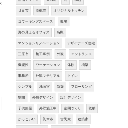
が
廿日市
高槻市
オリジナルキッチン
コワーキングスペース
現場
海の見えるオフィス
高槻
マンションリノベーション
デザイナーズ住宅
三原市
施工事例
外観
エントランス
機能性
ワーケーション
体験
増築
事務所
外観マテリアル
トイレ
シンプル
洗面室
新築
フローリング
空間
外観デザイン
設計デザイン
子供部屋
外壁施工中
空間づくり
収納
かっこいい
茨木市
古民家
建築家