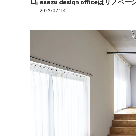
asazu design office
2022/02/14