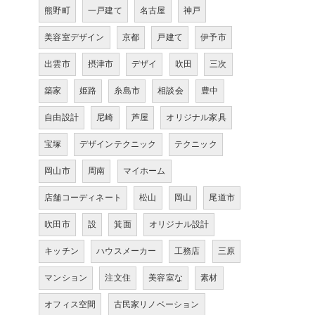
熊野町
一戸建て
名古屋
神戸
美容室デザイン
京都
戸建て
伊予市
出雲市
摂津市
デザイ
吹田
三次
築家
姫路
糸島市
相談会
豊中
自由設計
尼崎
芦屋
オリジナル家具
宝塚
デザインテクニック
テクニック
岡山市
周南
マイホーム
店舗コーディネート
松山
岡山
尾道市
吹田市
設
箕面
オリジナル設計
キッチン
ハウスメーカー
工務店
三原
マンション
注文住
美容室な
素材
オフィス空間
古民家リノベーション