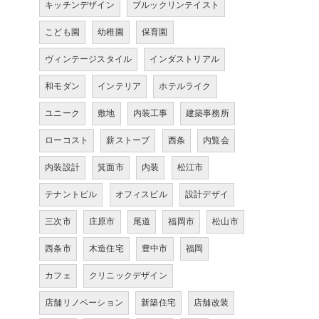
キッチンデザイン
ブルックリンテイスト
こども園
幼稚園
保育園
ヴィンテージスタイル
インダストリアル
和モダン
インテリア
ホテルライク
ユニーク
敷地
内装工事
建築事務所
ローコスト
薪ストーブ
西条
内覧会
内装設計
箕面市
内装
松江市
テナントビル
オフィスビル
設計デザイ
三次市
庄原市
尾道
福岡市
松山市
西条市
木造住宅
豊中市
福岡
カフェ
クリニックデザイン
店舗リノベーション
新築住宅
店舗改装