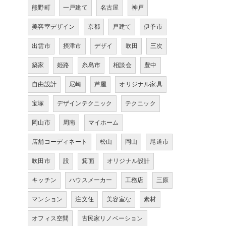
熊野町
一戸建て
名古屋
神戸
美容室デザイン
京都
戸建て
伊予市
出雲市
摂津市
デザイ
吹田
三次
築家
姫路
糸島市
相談会
豊中
自由設計
尼崎
芦屋
オリジナル家具
宝塚
デザインテクニック
テクニック
岡山市
周南
マイホーム
店舗コーディネート
松山
岡山
尾道市
吹田市
設
箕面
オリジナル設計
キッチン
ハウスメーカー
工務店
三原
マンション
注文住
美容室な
素材
オフィス空間
古民家リノベーション