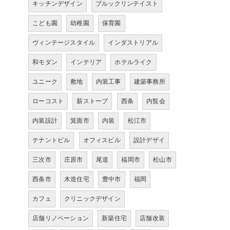
キッチンデザイン
ブルックリンテイスト
こども園
幼稚園
保育園
ヴィンテージスタイル
インダストリアル
和モダン
インテリア
ホテルライク
ユニーク
敷地
内装工事
建築事務所
ローコスト
薪ストーブ
西条
内覧会
内装設計
箕面市
内装
松江市
テナントビル
オフィスビル
設計デザイ
三次市
庄原市
尾道
福岡市
松山市
西条市
木造住宅
豊中市
福岡
カフェ
クリニックデザイン
店舗リノベーション
新築住宅
店舗改装