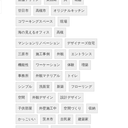
廿日市
高槻市
オリジナルキッチン
コワーキングスペース
現場
海の見えるオフィス
高槻
マンションリノベーション
デザイナーズ住宅
三原市
施工事例
外観
エントランス
機能性
ワーケーション
体験
増築
事務所
外観マテリアル
トイレ
シンプル
洗面室
新築
フローリング
空間
外観デザイン
設計デザイン
子供部屋
外壁施工中
空間づくり
収納
かっこいい
茨木市
古民家
建築家