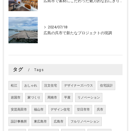
広島市で素材にこだわった魅力的なおにぎり屋さんの設計。店舗設計、店舗デザインはasazu design office
2024/07/18
広島の呉市で新たなプロジェクトの現調
タグ
Tags
松江
おしゃれ
注文住宅
デザイナーズハウス
住宅設計
岩国市
家づくり
周南市
平屋
リノベーション
安芸高田市
福山市
デザイン住宅
廿日市市
呉市
設計事務所
東広島市
広島市
フルリノベーション