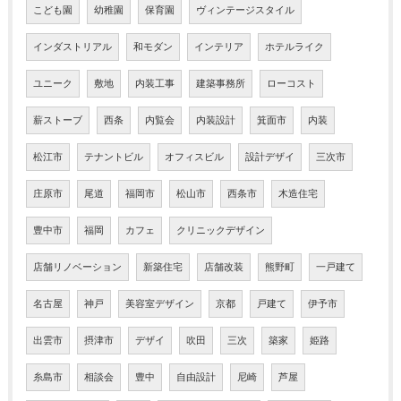
こども園
幼稚園
保育園
ヴィンテージスタイル
インダストリアル
和モダン
インテリア
ホテルライク
ユニーク
敷地
内装工事
建築事務所
ローコスト
薪ストーブ
西条
内覧会
内装設計
箕面市
内装
松江市
テナントビル
オフィスビル
設計デザイ
三次市
庄原市
尾道
福岡市
松山市
西条市
木造住宅
豊中市
福岡
カフェ
クリニックデザイン
店舗リノベーション
新築住宅
店舗改装
熊野町
一戸建て
名古屋
神戸
美容室デザイン
京都
戸建て
伊予市
出雲市
摂津市
デザイ
吹田
三次
築家
姫路
糸島市
相談会
豊中
自由設計
尼崎
芦屋