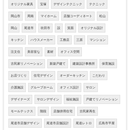
オリジナル家具
宝塚
デザインテクニック
テクニック
岡山市
周南
マイホーム
店舗コーディネート
松山
岡山
尾道市
吹田市
設
箕面
オリジナル設計
キッチン
ハウスメーカー
工務店
三原
マンション
注文住
美容室な
素材
オフィス空間
古民家リノベーション
新築戸建て
建築設計事務所
保育施設
お店づくり
住宅デザイン
オーダーキッチン
こだわり
介護施設
グループホーム
オフィス設計
サロン
デザイナーズ
サロンデザイン
福祉施設
戸建てリノベーション
モールテックス
階段
店舗併用住宅
古民家再生
尾道市店舗デザイン
尾道市店舗設計
尾道レトロ
広島市平屋