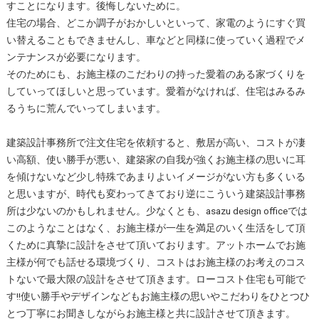
すことになります。後悔しないために。
住宅の場合、どこか調子がおかしいといって、家電のようにすぐ買
い替えることもできませんし、車などと同様に使っていく過程でメ
ンテナンスが必要になります。
そのためにも、お施主様のこだわりの持った愛着のある家づくりを
していってほしいと思っています。愛着がなければ、住宅はみるみ
るうちに荒んでいってしまいます。
建築設計事務所で注文住宅を依頼すると、敷居が高い、コストが凄
い高額、使い勝手が悪い、建築家の自我が強くお施主様の思いに耳
を傾けないなど少し特殊であまりよいイメージがない方も多くいる
と思いますが、時代も変わってきており逆にこういう建築設計事務
所は少ないのかもしれません。少なくとも、asazu design officeでは
このようなことはなく、お施主様が一生を満足のいく生活をして頂
くために真摯に設計をさせて頂いております。アットホームでお施
主様が何でも話せる環境づくり、コストはお施主様のお考えのコス
トないで最大限の設計をさせて頂きます。ローコスト住宅も可能で
す!!使い勝手やデザインなどもお施主様の思いやこだわりをひとつひ
とつ丁寧にお聞きしながらお施主様と共に設計させて頂きます。