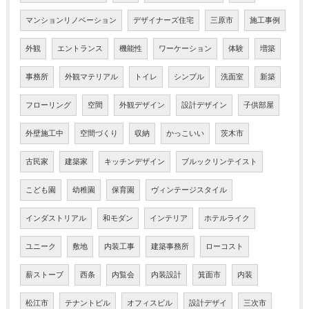
マンションリノベーション
デザイナーズ住宅
三原市
施工事例
外観
エントランス
機能性
ワーケーション
体験
増築
事務所
外観マテリアル
トイレ
シンプル
洗面室
新築
フローリング
空間
外観デザイン
設計デザイン
子供部屋
外壁施工中
空間づくり
収納
かっこいい
茨木市
古民家
建築家
キッチンデザイン
ブルックリンテイスト
こども園
幼稚園
保育園
ヴィンテージスタイル
インダストリアル
和モダン
インテリア
ホテルライク
ユニーク
敷地
内装工事
建築事務所
ローコスト
薪ストーブ
西条
内覧会
内装設計
箕面市
内装
松江市
テナントビル
オフィスビル
設計デザイ
三次市