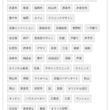
庄原市
尾道
福岡市
松山市
西条市
木造住宅
豊中市
福岡
カフェ
クリニックデザイン
店舗リノベーション
新築住宅
店舗改装
熊野町
一戸建て
名古屋
神戸
美容室デザイン
京都
戸建て
伊予市
出雲市
摂津市
デザイ
吹田
三次
築家
姫路
糸島市
相談会
豊中
自由設計
尼崎
芦屋
オリジナル家具
宝塚
デザインテクニック
テクニック
岡山市
周南
マイホーム
店舗コーディネート
松山
岡山
尾道市
吹田市
設
箕面
オリジナル設計
キッチン
ハウスメーカー
工務店
三原
マンション
注文住
美容室な
素材
オフィス空間