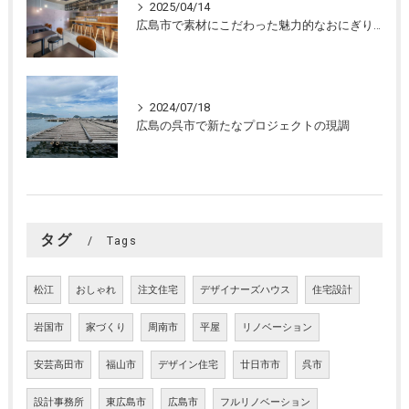
2025/04/14
広島市で素材にこだわった魅力的なおにぎり屋さんの設計。店舗設計、店舗デザインはasazu design office
2024/07/18
広島の呉市で新たなプロジェクトの現調
タグ
Tags
松江
おしゃれ
注文住宅
デザイナーズハウス
住宅設計
岩国市
家づくり
周南市
平屋
リノベーション
安芸高田市
福山市
デザイン住宅
廿日市市
呉市
設計事務所
東広島市
広島市
フルリノベーション