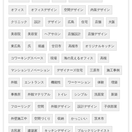
オフィス
オフィスデザイン
空間デザイン
内装デザイン
クリニック
設計
デザイン
広島
住宅
店舗
大阪
美容院
美容室
ヘアサロン
店舗設計
店舗デザイン
東広島
呉
堀越
廿日市
高槻市
オリジナルキッチン
コワーキングスペース
現場
海の見えるオフィス
高槻
マンションリノベーション
デザイナーズ住宅
三原市
施工事例
外観
エントランス
機能性
ワーケーション
体験
増築
事務所
外観マテリアル
トイレ
シンプル
洗面室
新築
フローリング
空間
外観デザイン
設計デザイン
子供部屋
外壁施工中
空間づくり
収納
かっこいい
茨木市
古民家
建築家
キッチンデザイン
ブルックリンテイスト