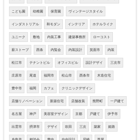
こども園
幼稚園
保育園
ヴィンテージスタイル
インダストリアル
和モダン
インテリア
ホテルライク
ユニーク
敷地
内装工事
建築事務所
ローコスト
薪ストーブ
西条
内覧会
内装設計
箕面市
内装
松江市
テナントビル
オフィスビル
設計デザイ
三次市
庄原市
尾道
福岡市
松山市
西条市
木造住宅
豊中市
福岡
カフェ
クリニックデザイン
店舗リノベーション
新築住宅
店舗改装
熊野町
一戸建て
名古屋
神戸
美容室デザイン
京都
戸建て
伊予市
出雲市
摂津市
デザイ
吹田
三次
築家
姫路
糸島市
相談会
豊中
自由設計
尼崎
芦屋