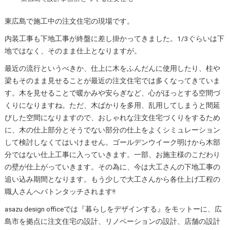
東広島で施工中の注文住宅の現場です。
内装工事も下地工事が終盤に差し掛かってきました。1/3ぐらいは下
地ではなく、そのまま仕上となりますが。
最近の流行というべきか、仕上に木をふんだんに使用したり、柱や
梁もそのまま見せることが最近の注文住宅では多くなってきていま
す。木を見せることで暖かみや安らぎなど、心がほっとする空間づ
くりになりますね。ただ、木ばかりを多用、乱用してしまうと間延
びした空間になりますので、おしゃれな注文住宅づくりをするため
に、木の仕上部分とそうでない部分の仕上をよくシミュレーション
して検討しなくてはいけません。ゴールデンウイーク明けから木部
分ではない仕上工事に入っていきます。一部、お施主様のこだわり
の壁が仕上がっていきます。その為に、今は大工さんの下地工事の
追い込み期間となります。もう少しで大工さんから各仕上げ工程の
職人さんへバトンタッチされます!!
asazu design officeでは『暮らしをデザインする』をモットーに、広
島市を拠点に注文住宅の設計、リノベーションの設計、店舗の設計