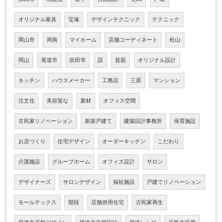
オリジナル家具
宝塚
デザインテクニック
テクニック
岡山市
周南
マイホーム
店舗コーディネート
松山
岡山
尾道市
吹田市
設
箕面
オリジナル設計
キッチン
ハウスメーカー
工務店
三原
マンション
注文住
美容室な
素材
オフィス空間
古民家リノベーション
新築戸建て
建築設計事務所
保育施設
お店づくり
住宅デザイン
オーダーキッチン
こだわり
介護施設
グループホーム
オフィス設計
サロン
デザイナーズ
サロンデザイン
福祉施設
戸建てリノベーション
モールテックス
階段
店舗併用住宅
古民家再生