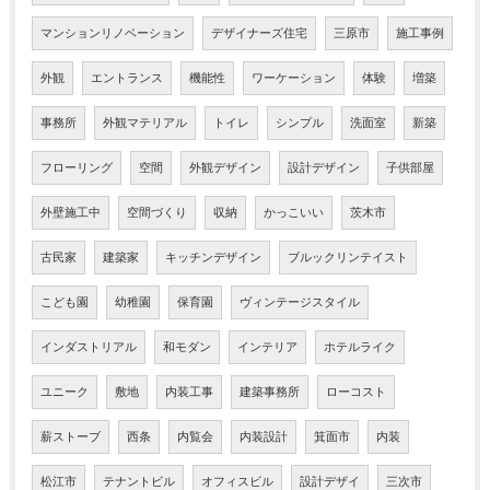
マンションリノベーション
デザイナーズ住宅
三原市
施工事例
外観
エントランス
機能性
ワーケーション
体験
増築
事務所
外観マテリアル
トイレ
シンプル
洗面室
新築
フローリング
空間
外観デザイン
設計デザイン
子供部屋
外壁施工中
空間づくり
収納
かっこいい
茨木市
古民家
建築家
キッチンデザイン
ブルックリンテイスト
こども園
幼稚園
保育園
ヴィンテージスタイル
インダストリアル
和モダン
インテリア
ホテルライク
ユニーク
敷地
内装工事
建築事務所
ローコスト
薪ストーブ
西条
内覧会
内装設計
箕面市
内装
松江市
テナントビル
オフィスビル
設計デザイ
三次市