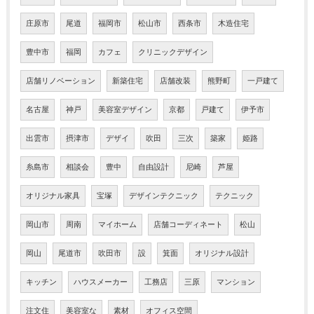
庄原市
尾道
福岡市
松山市
西条市
木造住宅
豊中市
福岡
カフェ
クリニックデザイン
店舗リノベーション
新築住宅
店舗改装
熊野町
一戸建て
名古屋
神戸
美容室デザイン
京都
戸建て
伊予市
出雲市
摂津市
デザイ
吹田
三次
築家
姫路
糸島市
相談会
豊中
自由設計
尼崎
芦屋
オリジナル家具
宝塚
デザインテクニック
テクニック
岡山市
周南
マイホーム
店舗コーディネート
松山
岡山
尾道市
吹田市
設
箕面
オリジナル設計
キッチン
ハウスメーカー
工務店
三原
マンション
注文住
美容室な
素材
オフィス空間