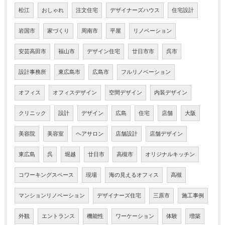
松江
おしゃれ
注文住宅
デザイナーズハウス
住宅設計
岩国市
家づくり
周南市
平屋
リノベーション
安芸高田市
福山市
デザイン住宅
廿日市市
呉市
設計事務所
東広島市
広島市
フルリノベーション
オフィス
オフィスデザイン
空間デザイン
内装デザイン
クリニック
設計
デザイン
広島
住宅
店舗
大阪
美容院
美容室
ヘアサロン
店舗設計
店舗デザイン
東広島
呉
堀越
廿日市
高槻市
オリジナルキッチン
コワーキングスペース
現場
海の見えるオフィス
高槻
マンションリノベーション
デザイナーズ住宅
三原市
施工事例
外観
エントランス
機能性
ワーケーション
体験
増築