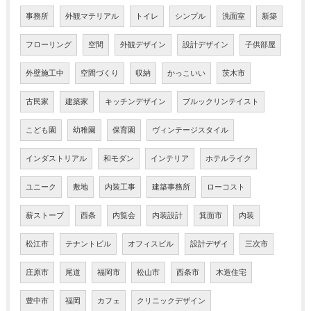
事務所
外観マテリアル
トイレ
シンプル
洗面室
新築
フローリング
空間
外観デザイン
設計デザイン
子供部屋
外壁施工中
空間づくり
収納
かっこいい
茨木市
古民家
建築家
キッチンデザイン
ブルックリンテイスト
こども園
幼稚園
保育園
ヴィンテージスタイル
インダストリアル
和モダン
インテリア
ホテルライク
ユニーク
敷地
内装工事
建築事務所
ローコスト
薪ストーブ
西条
内覧会
内装設計
箕面市
内装
松江市
テナントビル
オフィスビル
設計デザイ
三次市
庄原市
尾道
福岡市
松山市
西条市
木造住宅
豊中市
福岡
カフェ
クリニックデザイン