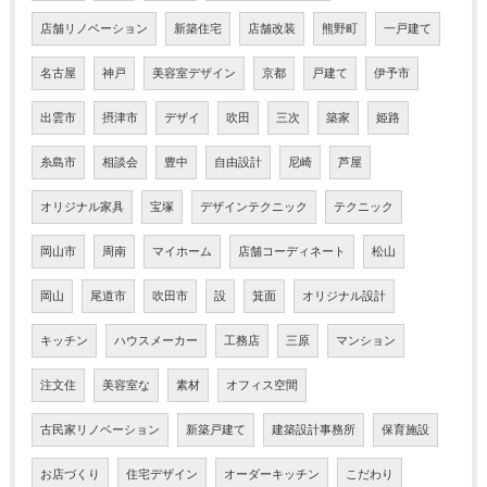
店舗リノベーション
新築住宅
店舗改装
熊野町
一戸建て
名古屋
神戸
美容室デザイン
京都
戸建て
伊予市
出雲市
摂津市
デザイ
吹田
三次
築家
姫路
糸島市
相談会
豊中
自由設計
尼崎
芦屋
オリジナル家具
宝塚
デザインテクニック
テクニック
岡山市
周南
マイホーム
店舗コーディネート
松山
岡山
尾道市
吹田市
設
箕面
オリジナル設計
キッチン
ハウスメーカー
工務店
三原
マンション
注文住
美容室な
素材
オフィス空間
古民家リノベーション
新築戸建て
建築設計事務所
保育施設
お店づくり
住宅デザイン
オーダーキッチン
こだわり