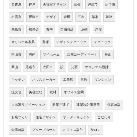
名古屋
神戸
美容室デザイン
京都
戸建て
伊予市
出雲市
摂津市
デザイ
吹田
三次
築家
姫路
糸島市
相談会
豊中
自由設計
尼崎
芦屋
オリジナル家具
宝塚
デザインテクニック
テクニック
岡山市
周南
マイホーム
店舗コーディネート
松山
岡山
尾道市
吹田市
設
箕面
オリジナル設計
キッチン
ハウスメーカー
工務店
三原
マンション
注文住
美容室な
素材
オフィス空間
古民家リノベーション
新築戸建て
建築設計事務所
保育施設
お店づくり
住宅デザイン
オーダーキッチン
こだわり
介護施設
グループホーム
オフィス設計
サロン