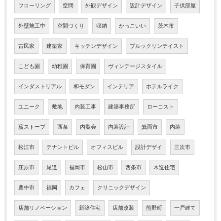
フローリング
空間
外観デザイン
設計デザイン
子供部屋
外壁施工中
空間づくり
収納
かっこいい
茨木市
古民家
建築家
キッチンデザイン
ブルックリンテイスト
こども園
幼稚園
保育園
ヴィンテージスタイル
インダストリアル
和モダン
インテリア
ホテルライク
ユニーク
敷地
内装工事
建築事務所
ローコスト
薪ストーブ
西条
内覧会
内装設計
箕面市
内装
松江市
テナントビル
オフィスビル
設計デザイ
三次市
庄原市
尾道
福岡市
松山市
西条市
木造住宅
豊中市
福岡
カフェ
クリニックデザイン
店舗リノベーション
新築住宅
店舗改装
熊野町
一戸建て