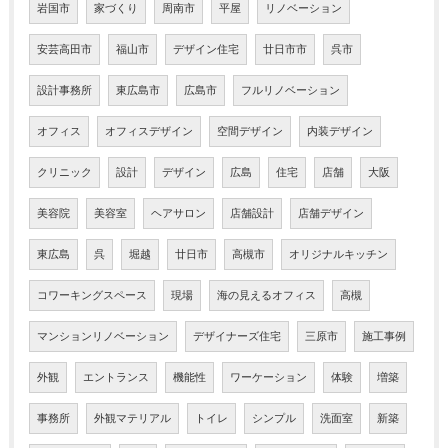
岩国市
家づくり
周南市
平屋
リノベーション
安芸高田市
福山市
デザイン住宅
廿日市市
呉市
設計事務所
東広島市
広島市
フルリノベーション
オフィス
オフィスデザイン
空間デザイン
内装デザイン
クリニック
設計
デザイン
広島
住宅
店舗
大阪
美容院
美容室
ヘアサロン
店舗設計
店舗デザイン
東広島
呉
堀越
廿日市
高槻市
オリジナルキッチン
コワーキングスペース
現場
海の見えるオフィス
高槻
マンションリノベーション
デザイナーズ住宅
三原市
施工事例
外観
エントランス
機能性
ワーケーション
体験
増築
事務所
外観マテリアル
トイレ
シンプル
洗面室
新築