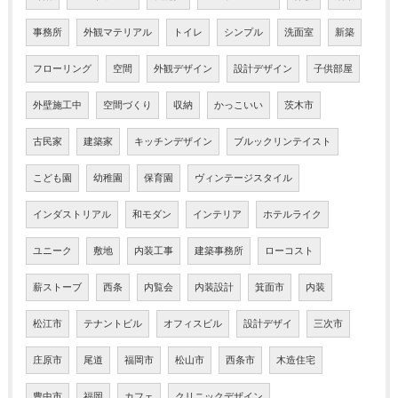
事務所
外観マテリアル
トイレ
シンプル
洗面室
新築
フローリング
空間
外観デザイン
設計デザイン
子供部屋
外壁施工中
空間づくり
収納
かっこいい
茨木市
古民家
建築家
キッチンデザイン
ブルックリンテイスト
こども園
幼稚園
保育園
ヴィンテージスタイル
インダストリアル
和モダン
インテリア
ホテルライク
ユニーク
敷地
内装工事
建築事務所
ローコスト
薪ストーブ
西条
内覧会
内装設計
箕面市
内装
松江市
テナントビル
オフィスビル
設計デザイ
三次市
庄原市
尾道
福岡市
松山市
西条市
木造住宅
豊中市
福岡
カフェ
クリニックデザイン