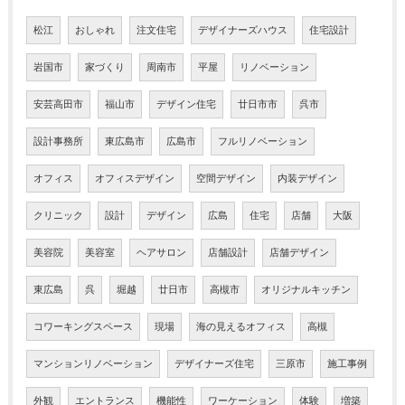
松江
おしゃれ
注文住宅
デザイナーズハウス
住宅設計
岩国市
家づくり
周南市
平屋
リノベーション
安芸高田市
福山市
デザイン住宅
廿日市市
呉市
設計事務所
東広島市
広島市
フルリノベーション
オフィス
オフィスデザイン
空間デザイン
内装デザイン
クリニック
設計
デザイン
広島
住宅
店舗
大阪
美容院
美容室
ヘアサロン
店舗設計
店舗デザイン
東広島
呉
堀越
廿日市
高槻市
オリジナルキッチン
コワーキングスペース
現場
海の見えるオフィス
高槻
マンションリノベーション
デザイナーズ住宅
三原市
施工事例
外観
エントランス
機能性
ワーケーション
体験
増築