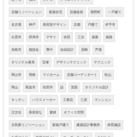
店舗リノベーション
新築住宅
店舗改装
熊野町
一戸建て
名古屋
神戸
美容室デザイン
京都
戸建て
伊予市
出雲市
摂津市
デザイ
吹田
三次
築家
姫路
糸島市
相談会
豊中
自由設計
尼崎
芦屋
オリジナル家具
宝塚
デザインテクニック
テクニック
岡山市
周南
マイホーム
店舗コーディネート
松山
岡山
尾道市
吹田市
設
箕面
オリジナル設計
キッチン
ハウスメーカー
工務店
三原
マンション
注文住
美容室な
素材
オフィス空間
古民家リノベーション
新築戸建て
建築設計事務所
保育施設