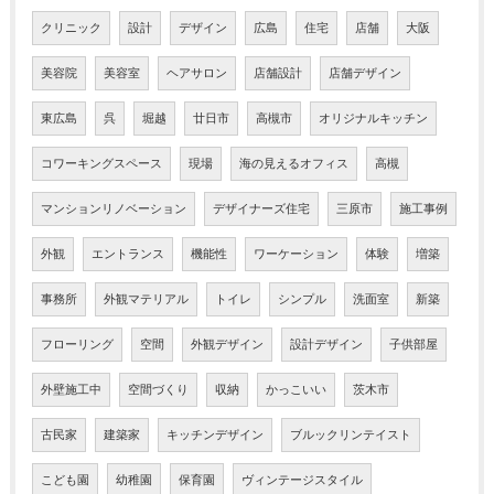
クリニック
設計
デザイン
広島
住宅
店舗
大阪
美容院
美容室
ヘアサロン
店舗設計
店舗デザイン
東広島
呉
堀越
廿日市
高槻市
オリジナルキッチン
コワーキングスペース
現場
海の見えるオフィス
高槻
マンションリノベーション
デザイナーズ住宅
三原市
施工事例
外観
エントランス
機能性
ワーケーション
体験
増築
事務所
外観マテリアル
トイレ
シンプル
洗面室
新築
フローリング
空間
外観デザイン
設計デザイン
子供部屋
外壁施工中
空間づくり
収納
かっこいい
茨木市
古民家
建築家
キッチンデザイン
ブルックリンテイスト
こども園
幼稚園
保育園
ヴィンテージスタイル