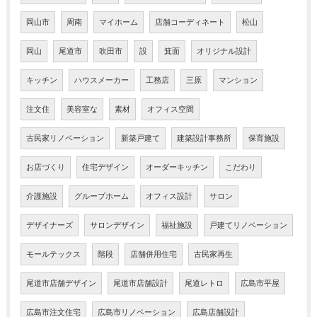
岡山市
周南
マイホーム
店舗コーディネート
松山
岡山
尾道市
吹田市
設
箕面
オリジナル設計
キッチン
ハウスメーカー
工務店
三原
マンション
注文住
美容室な
素材
オフィス空間
古民家リノベーション
新築戸建て
建築設計事務所
保育施設
お店づくり
住宅デザイン
オーダーキッチン
こだわり
介護施設
グループホーム
オフィス設計
サロン
デザイナーズ
サロンデザイン
福祉施設
戸建てリノベーション
モールテックス
階段
店舗併用住宅
古民家再生
尾道市店舗デザイン
尾道市店舗設計
尾道レトロ
広島市平屋
広島市注文住宅
広島市リノベーション
広島店舗設計