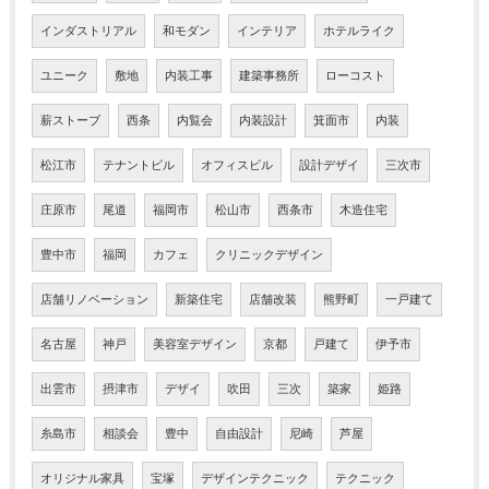
インダストリアル
和モダン
インテリア
ホテルライク
ユニーク
敷地
内装工事
建築事務所
ローコスト
薪ストーブ
西条
内覧会
内装設計
箕面市
内装
松江市
テナントビル
オフィスビル
設計デザイ
三次市
庄原市
尾道
福岡市
松山市
西条市
木造住宅
豊中市
福岡
カフェ
クリニックデザイン
店舗リノベーション
新築住宅
店舗改装
熊野町
一戸建て
名古屋
神戸
美容室デザイン
京都
戸建て
伊予市
出雲市
摂津市
デザイ
吹田
三次
築家
姫路
糸島市
相談会
豊中
自由設計
尼崎
芦屋
オリジナル家具
宝塚
デザインテクニック
テクニック