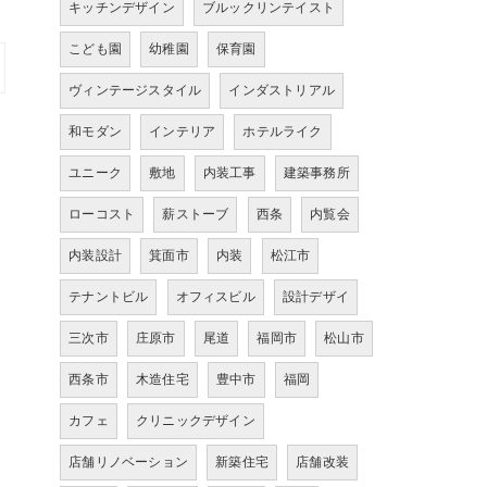
キッチンデザイン
ブルックリンテイスト
こども園
幼稚園
保育園
ヴィンテージスタイル
インダストリアル
和モダン
インテリア
ホテルライク
ユニーク
敷地
内装工事
建築事務所
ローコスト
薪ストーブ
西条
内覧会
内装設計
箕面市
内装
松江市
テナントビル
オフィスビル
設計デザイ
三次市
庄原市
尾道
福岡市
松山市
西条市
木造住宅
豊中市
福岡
カフェ
クリニックデザイン
店舗リノベーション
新築住宅
店舗改装