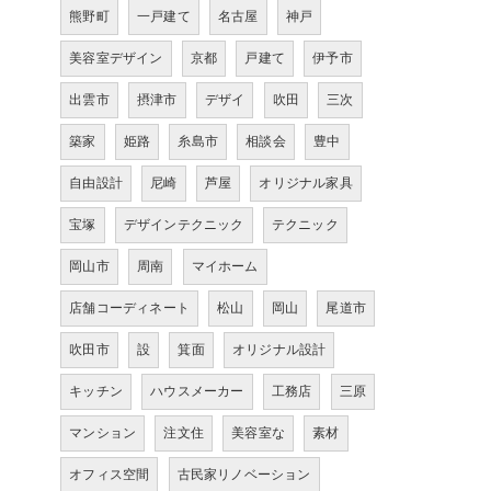
熊野町
一戸建て
名古屋
神戸
美容室デザイン
京都
戸建て
伊予市
出雲市
摂津市
デザイ
吹田
三次
築家
姫路
糸島市
相談会
豊中
自由設計
尼崎
芦屋
オリジナル家具
宝塚
デザインテクニック
テクニック
岡山市
周南
マイホーム
店舗コーディネート
松山
岡山
尾道市
吹田市
設
箕面
オリジナル設計
キッチン
ハウスメーカー
工務店
三原
マンション
注文住
美容室な
素材
オフィス空間
古民家リノベーション