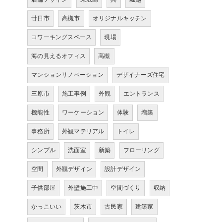
廿日市
高槻市
オリジナルキッチン
コワーキングスペース
現場
海の見えるオフィス
高槻
マンションリノベーション
デザイナーズ住宅
三原市
施工事例
外観
エントランス
機能性
ワーケーション
体験
増築
事務所
外観マテリアル
トイレ
シンプル
洗面室
新築
フローリング
空間
外観デザイン
設計デザイン
子供部屋
外壁施工中
空間づくり
収納
かっこいい
茨木市
古民家
建築家