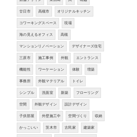
廿日市
高槻市
オリジナルキッチン
コワーキングスペース
現場
海の見えるオフィス
高槻
マンションリノベーション
デザイナーズ住宅
三原市
施工事例
外観
エントランス
機能性
ワーケーション
体験
増築
事務所
外観マテリアル
トイレ
シンプル
洗面室
新築
フローリング
空間
外観デザイン
設計デザイン
子供部屋
外壁施工中
空間づくり
収納
かっこいい
茨木市
古民家
建築家