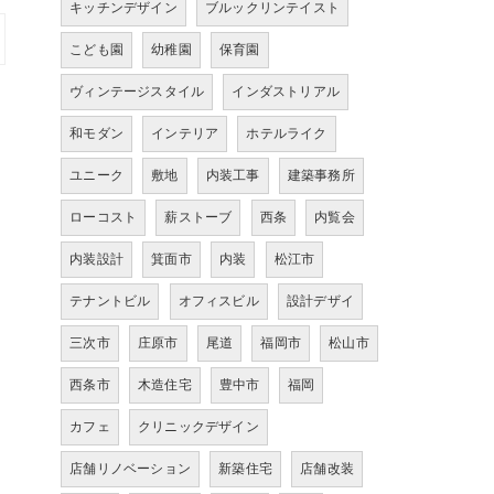
キッチンデザイン
ブルックリンテイスト
こども園
幼稚園
保育園
ヴィンテージスタイル
インダストリアル
和モダン
インテリア
ホテルライク
ユニーク
敷地
内装工事
建築事務所
ローコスト
薪ストーブ
西条
内覧会
内装設計
箕面市
内装
松江市
テナントビル
オフィスビル
設計デザイ
三次市
庄原市
尾道
福岡市
松山市
西条市
木造住宅
豊中市
福岡
カフェ
クリニックデザイン
店舗リノベーション
新築住宅
店舗改装