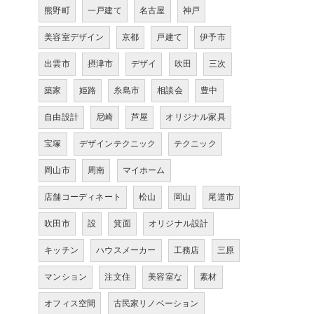
熊野町
一戸建て
名古屋
神戸
美容室デザイン
京都
戸建て
伊予市
出雲市
摂津市
デザイ
吹田
三次
築家
姫路
糸島市
相談会
豊中
自由設計
尼崎
芦屋
オリジナル家具
宝塚
デザインテクニック
テクニック
岡山市
周南
マイホーム
店舗コーディネート
松山
岡山
尾道市
吹田市
設
箕面
オリジナル設計
キッチン
ハウスメーカー
工務店
三原
マンション
注文住
美容室な
素材
オフィス空間
古民家リノベーション