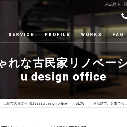
東広島市、呉市
SERVICE
PROFILE
WORKS
FAQ
ゃれな古民家リノベーショ
u design office
広島市の注文住宅はasazu design office
BLOG
東広島市、呉市でおしゃれ