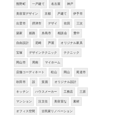
熊野町
一戸建て
名古屋
神戸
美容室デザイン
京都
戸建て
伊予市
出雲市
摂津市
デザイ
吹田
三次
築家
姫路
糸島市
相談会
豊中
自由設計
尼崎
芦屋
オリジナル家具
宝塚
デザインテクニック
テクニック
岡山市
周南
マイホーム
店舗コーディネート
松山
岡山
尾道市
吹田市
設
箕面
オリジナル設計
キッチン
ハウスメーカー
工務店
三原
マンション
注文住
美容室な
素材
オフィス空間
古民家リノベーション