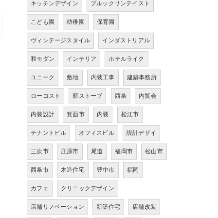
キッチンデザイン
ブルックリンテイスト
こども園
幼稚園
保育園
ヴィンテージスタイル
インダストリアル
和モダン
インテリア
ホテルライク
ユニーク
敷地
内装工事
建築事務所
ローコスト
薪ストーブ
西条
内覧会
内装設計
箕面市
内装
松江市
テナントビル
オフィスビル
設計デザイ
三次市
庄原市
尾道
福岡市
松山市
西条市
木造住宅
豊中市
福岡
カフェ
クリニックデザイン
店舗リノベーション
新築住宅
店舗改装