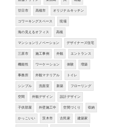
廿日市
高槻市
オリジナルキッチン
コワーキングスペース
現場
海の見えるオフィス
高槻
マンションリノベーション
デザイナーズ住宅
三原市
施工事例
外観
エントランス
機能性
ワーケーション
体験
増築
事務所
外観マテリアル
トイレ
シンプル
洗面室
新築
フローリング
空間
外観デザイン
設計デザイン
子供部屋
外壁施工中
空間づくり
収納
かっこいい
茨木市
古民家
建築家