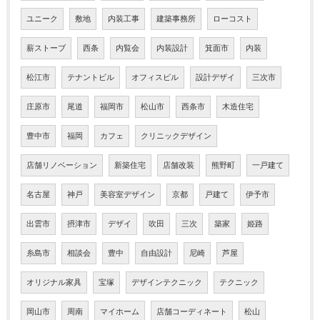
ユニーク
敷地
内装工事
建築事務所
ローコスト
薪ストーブ
西条
内覧会
内装設計
箕面市
内装
松江市
テナントビル
オフィスビル
設計デザイ
三次市
庄原市
尾道
福岡市
松山市
西条市
木造住宅
豊中市
福岡
カフェ
クリニックデザイン
店舗リノベーション
新築住宅
店舗改装
熊野町
一戸建て
名古屋
神戸
美容室デザイン
京都
戸建て
伊予市
出雲市
摂津市
デザイ
吹田
三次
築家
姫路
糸島市
相談会
豊中
自由設計
尼崎
芦屋
オリジナル家具
宝塚
デザインテクニック
テクニック
岡山市
周南
マイホーム
店舗コーディネート
松山