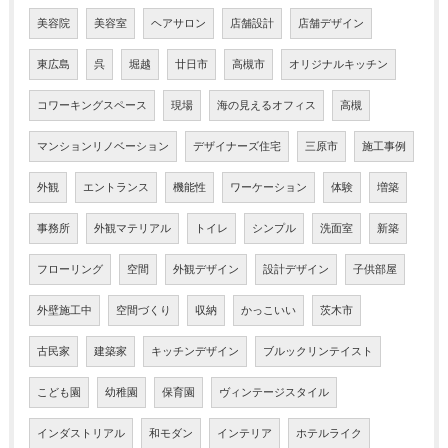
美容院
美容室
ヘアサロン
店舗設計
店舗デザイン
東広島
呉
堀越
廿日市
高槻市
オリジナルキッチン
コワーキングスペース
現場
海の見えるオフィス
高槻
マンションリノベーション
デザイナーズ住宅
三原市
施工事例
外観
エントランス
機能性
ワーケーション
体験
増築
事務所
外観マテリアル
トイレ
シンプル
洗面室
新築
フローリング
空間
外観デザイン
設計デザイン
子供部屋
外壁施工中
空間づくり
収納
かっこいい
茨木市
古民家
建築家
キッチンデザイン
ブルックリンテイスト
こども園
幼稚園
保育園
ヴィンテージスタイル
インダストリアル
和モダン
インテリア
ホテルライク