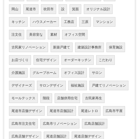
岡山
尾道市
吹田市
設
箕面
オリジナル設計
キッチン
ハウスメーカー
工務店
三原
マンション
注文住
美容室な
素材
オフィス空間
古民家リノベーション
新築戸建て
建築設計事務所
保育施設
お店づくり
住宅デザイン
オーダーキッチン
こだわり
介護施設
グループホーム
オフィス設計
サロン
デザイナーズ
サロンデザイン
福祉施設
戸建てリノベーション
モールテックス
階段
店舗併用住宅
古民家再生
尾道市店舗デザイン
尾道市店舗設計
尾道レトロ
広島市平屋
広島市注文住宅
広島市リノベーション
広島店舗設計
広島店舗デザイン
尾道店舗設計
尾道店舗デザイン