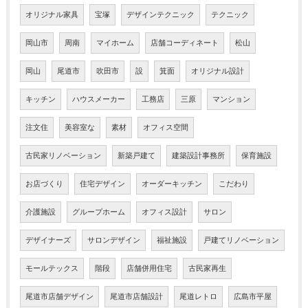
オリジナル家具
宝塚
デザインテクニック
テクニック
岡山市
周南
マイホーム
店舗コーディネート
松山
岡山
尾道市
吹田市
設
箕面
オリジナル設計
キッチン
ハウスメーカー
工務店
三原
マンション
注文住
美容室な
素材
オフィス空間
古民家リノベーション
新築戸建て
建築設計事務所
保育施設
お店づくり
住宅デザイン
オーダーキッチン
こだわり
介護施設
グループホーム
オフィス設計
サロン
デザイナーズ
サロンデザイン
福祉施設
戸建てリノベーション
モールテックス
階段
店舗併用住宅
古民家再生
尾道市店舗デザイン
尾道市店舗設計
尾道レトロ
広島市平屋