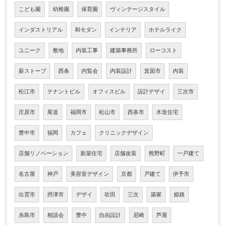
こども園
幼稚園
保育園
ヴィンテージスタイル
インダストリアル
和モダン
インテリア
ホテルライク
ユニーク
敷地
内装工事
建築事務所
ローコスト
薪ストーブ
西条
内覧会
内装設計
箕面市
内装
松江市
テナントビル
オフィスビル
設計デザイ
三次市
庄原市
尾道
福岡市
松山市
西条市
木造住宅
豊中市
福岡
カフェ
クリニックデザイン
店舗リノベーション
新築住宅
店舗改装
熊野町
一戸建て
名古屋
神戸
美容室デザイン
京都
戸建て
伊予市
出雲市
摂津市
デザイ
吹田
三次
築家
姫路
糸島市
相談会
豊中
自由設計
尼崎
芦屋