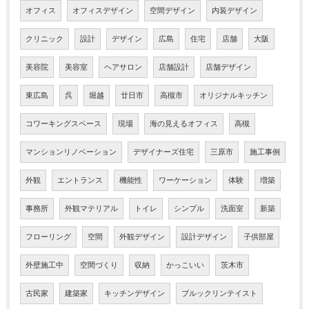
オフィス
オフィスデザイン
空間デザイン
内装デザイン
クリニック
設計
デザイン
広島
住宅
店舗
大阪
美容院
美容室
ヘアサロン
店舗設計
店舗デザイン
東広島
呉
堀越
廿日市
高槻市
オリジナルキッチン
コワーキングスペース
現場
海の見えるオフィス
高槻
マンションリノベーション
デザイナーズ住宅
三原市
施工事例
外観
エントランス
機能性
ワーケーション
体験
増築
事務所
外観マテリアル
トイレ
シンプル
洗面室
新築
フローリング
空間
外観デザイン
設計デザイン
子供部屋
外壁施工中
空間づくり
収納
かっこいい
茨木市
古民家
建築家
キッチンデザイン
ブルックリンテイスト