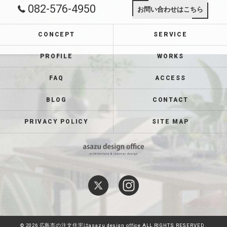
082-576-4950
お問い合わせはこちら
CONCEPT
SERVICE
PROFILE
WORKS
FAQ
ACCESS
BLOG
CONTACT
PRIVACY POLICY
SITE MAP
© 2026 広島市の注文住宅はasazu design office ALL RIGHTS RESERVED.