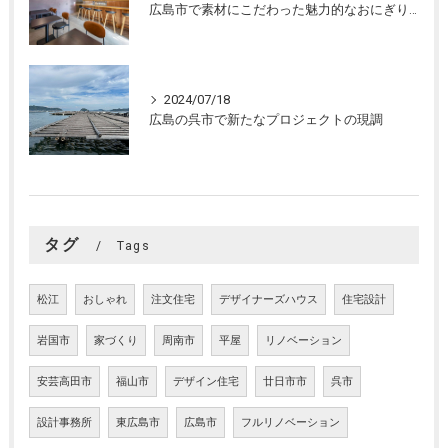
広島市で素材にこだわった魅力的なおにぎり屋さんの設計。店舗設計、店舗デザインはasazu design office
2024/07/18
広島の呉市で新たなプロジェクトの現調
タグ
Tags
松江
おしゃれ
注文住宅
デザイナーズハウス
住宅設計
岩国市
家づくり
周南市
平屋
リノベーション
安芸高田市
福山市
デザイン住宅
廿日市市
呉市
設計事務所
東広島市
広島市
フルリノベーション