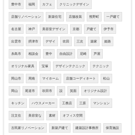
豊中市
福岡
カフェ
クリニックデザイン
店舗リノベーション
新築住宅
店舗改装
熊野町
一戸建て
名古屋
神戸
美容室デザイン
京都
戸建て
伊予市
出雲市
摂津市
デザイ
吹田
三次
築家
姫路
糸島市
相談会
豊中
自由設計
尼崎
芦屋
オリジナル家具
宝塚
デザインテクニック
テクニック
岡山市
周南
マイホーム
店舗コーディネート
松山
岡山
尾道市
吹田市
設
箕面
オリジナル設計
キッチン
ハウスメーカー
工務店
三原
マンション
注文住
美容室な
素材
オフィス空間
古民家リノベーション
新築戸建て
建築設計事務所
保育施設