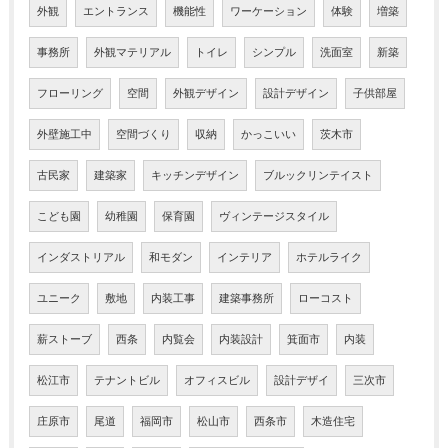
外観
エントランス
機能性
ワーケーション
体験
増築
事務所
外観マテリアル
トイレ
シンプル
洗面室
新築
フローリング
空間
外観デザイン
設計デザイン
子供部屋
外壁施工中
空間づくり
収納
かっこいい
茨木市
古民家
建築家
キッチンデザイン
ブルックリンテイスト
こども園
幼稚園
保育園
ヴィンテージスタイル
インダストリアル
和モダン
インテリア
ホテルライク
ユニーク
敷地
内装工事
建築事務所
ローコスト
薪ストーブ
西条
内覧会
内装設計
箕面市
内装
松江市
テナントビル
オフィスビル
設計デザイ
三次市
庄原市
尾道
福岡市
松山市
西条市
木造住宅