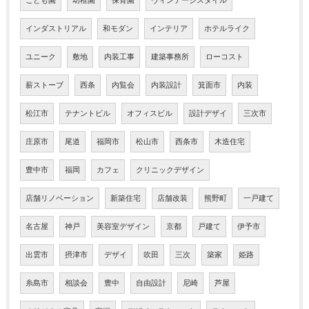
こども園
幼稚園
保育園
ヴィンテージスタイル
インダストリアル
和モダン
インテリア
ホテルライク
ユニーク
敷地
内装工事
建築事務所
ローコスト
薪ストーブ
西条
内覧会
内装設計
箕面市
内装
松江市
テナントビル
オフィスビル
設計デザイ
三次市
庄原市
尾道
福岡市
松山市
西条市
木造住宅
豊中市
福岡
カフェ
クリニックデザイン
店舗リノベーション
新築住宅
店舗改装
熊野町
一戸建て
名古屋
神戸
美容室デザイン
京都
戸建て
伊予市
出雲市
摂津市
デザイ
吹田
三次
築家
姫路
糸島市
相談会
豊中
自由設計
尼崎
芦屋