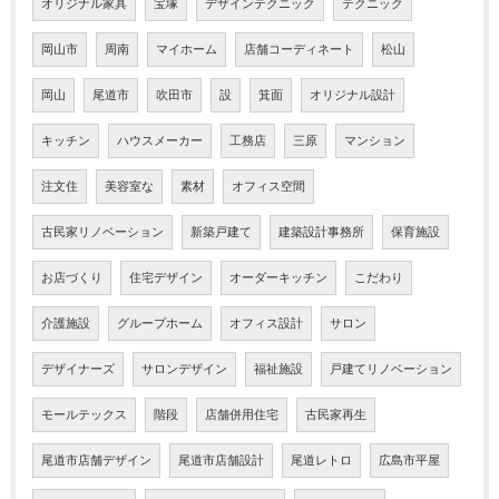
オリジナル家具
宝塚
デザインテクニック
テクニック
岡山市
周南
マイホーム
店舗コーディネート
松山
岡山
尾道市
吹田市
設
箕面
オリジナル設計
キッチン
ハウスメーカー
工務店
三原
マンション
注文住
美容室な
素材
オフィス空間
古民家リノベーション
新築戸建て
建築設計事務所
保育施設
お店づくり
住宅デザイン
オーダーキッチン
こだわり
介護施設
グループホーム
オフィス設計
サロン
デザイナーズ
サロンデザイン
福祉施設
戸建てリノベーション
モールテックス
階段
店舗併用住宅
古民家再生
尾道市店舗デザイン
尾道市店舗設計
尾道レトロ
広島市平屋