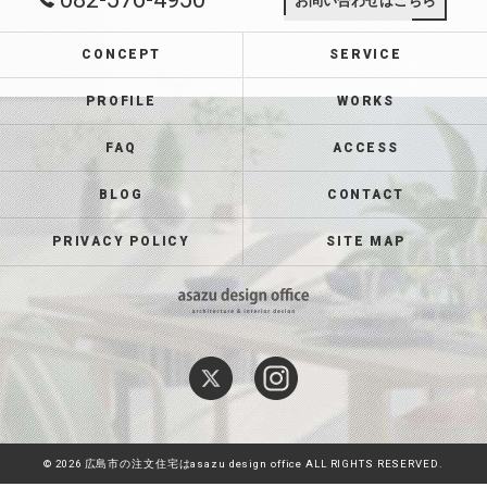
お問い合わせはこちら
CONCEPT
SERVICE
PROFILE
WORKS
FAQ
ACCESS
BLOG
CONTACT
PRIVACY POLICY
SITE MAP
© 2026 広島市の注文住宅はasazu design office ALL RIGHTS RESERVED.