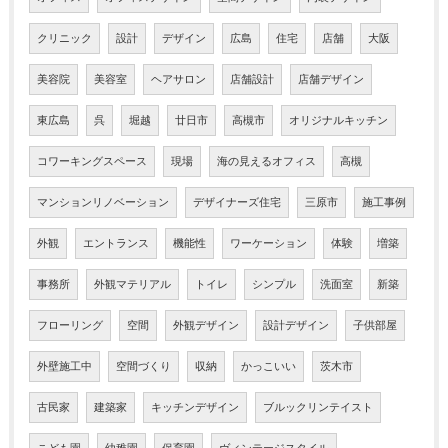
クリニック
設計
デザイン
広島
住宅
店舗
大阪
美容院
美容室
ヘアサロン
店舗設計
店舗デザイン
東広島
呉
堀越
廿日市
高槻市
オリジナルキッチン
コワーキングスペース
現場
海の見えるオフィス
高槻
マンションリノベーション
デザイナーズ住宅
三原市
施工事例
外観
エントランス
機能性
ワーケーション
体験
増築
事務所
外観マテリアル
トイレ
シンプル
洗面室
新築
フローリング
空間
外観デザイン
設計デザイン
子供部屋
外壁施工中
空間づくり
収納
かっこいい
茨木市
古民家
建築家
キッチンデザイン
ブルックリンテイスト