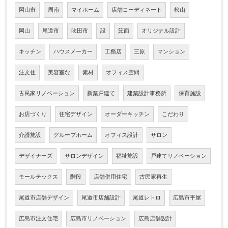
岡山市
周南
マイホーム
店舗コーディネート
松山
岡山
尾道市
吹田市
設
箕面
オリジナル設計
キッチン
ハウスメーカー
工務店
三原
マンション
注文住
美容室な
素材
オフィス空間
古民家リノベーション
新築戸建て
建築設計事務所
保育施設
お店づくり
住宅デザイン
オーダーキッチン
こだわり
介護施設
グループホーム
オフィス設計
サロン
デザイナーズ
サロンデザイン
福祉施設
戸建てリノベーション
モールテックス
階段
店舗併用住宅
古民家再生
尾道市店舗デザイン
尾道市店舗設計
尾道レトロ
広島市平屋
広島市注文住宅
広島市リノベーション
広島店舗設計