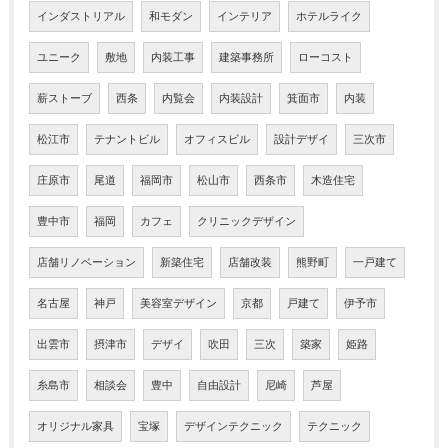
インダストリアル
和モダン
インテリア
ホテルライク
ユニーク
敷地
内装工事
建築事務所
ローコスト
薪ストーブ
西条
内覧会
内装設計
箕面市
内装
松江市
テナントビル
オフィスビル
設計デザイ
三次市
庄原市
尾道
福岡市
松山市
西条市
木造住宅
豊中市
福岡
カフェ
クリニックデザイン
店舗リノベーション
新築住宅
店舗改装
熊野町
一戸建て
名古屋
神戸
美容室デザイン
京都
戸建て
伊予市
出雲市
摂津市
デザイ
吹田
三次
築家
姫路
糸島市
相談会
豊中
自由設計
尼崎
芦屋
オリジナル家具
宝塚
デザインテクニック
テクニック