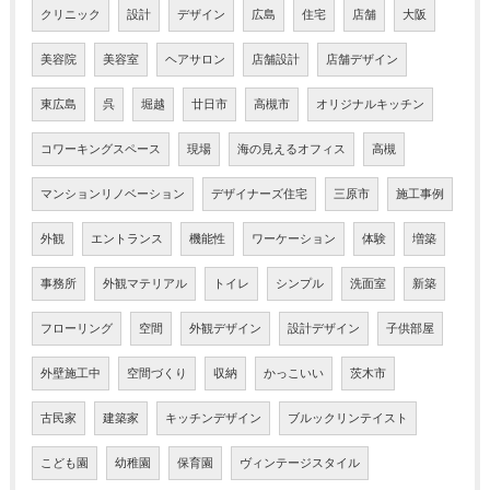
クリニック
設計
デザイン
広島
住宅
店舗
大阪
美容院
美容室
ヘアサロン
店舗設計
店舗デザイン
東広島
呉
堀越
廿日市
高槻市
オリジナルキッチン
コワーキングスペース
現場
海の見えるオフィス
高槻
マンションリノベーション
デザイナーズ住宅
三原市
施工事例
外観
エントランス
機能性
ワーケーション
体験
増築
事務所
外観マテリアル
トイレ
シンプル
洗面室
新築
フローリング
空間
外観デザイン
設計デザイン
子供部屋
外壁施工中
空間づくり
収納
かっこいい
茨木市
古民家
建築家
キッチンデザイン
ブルックリンテイスト
こども園
幼稚園
保育園
ヴィンテージスタイル