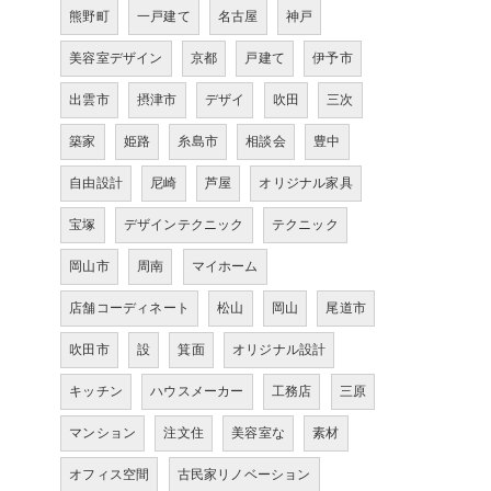
熊野町
一戸建て
名古屋
神戸
美容室デザイン
京都
戸建て
伊予市
出雲市
摂津市
デザイ
吹田
三次
築家
姫路
糸島市
相談会
豊中
自由設計
尼崎
芦屋
オリジナル家具
宝塚
デザインテクニック
テクニック
岡山市
周南
マイホーム
店舗コーディネート
松山
岡山
尾道市
吹田市
設
箕面
オリジナル設計
キッチン
ハウスメーカー
工務店
三原
マンション
注文住
美容室な
素材
オフィス空間
古民家リノベーション