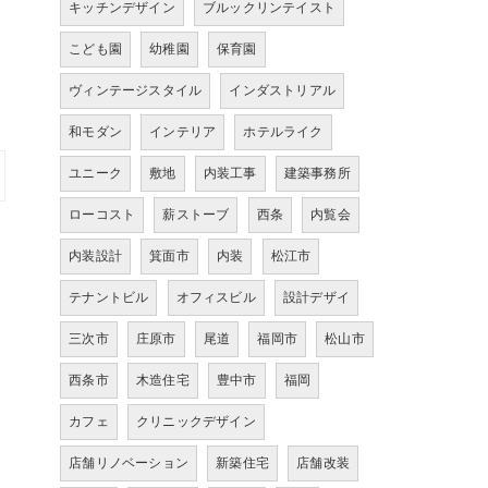
キッチンデザイン
ブルックリンテイスト
こども園
幼稚園
保育園
ヴィンテージスタイル
インダストリアル
和モダン
インテリア
ホテルライク
ユニーク
敷地
内装工事
建築事務所
ローコスト
薪ストーブ
西条
内覧会
内装設計
箕面市
内装
松江市
テナントビル
オフィスビル
設計デザイ
三次市
庄原市
尾道
福岡市
松山市
西条市
木造住宅
豊中市
福岡
カフェ
クリニックデザイン
店舗リノベーション
新築住宅
店舗改装