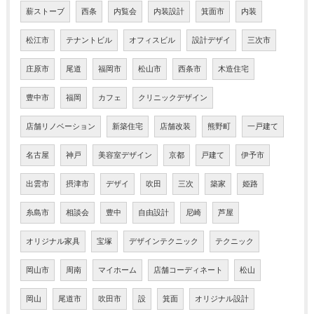
薪ストーブ
西条
内覧会
内装設計
箕面市
内装
松江市
テナントビル
オフィスビル
設計デザイ
三次市
庄原市
尾道
福岡市
松山市
西条市
木造住宅
豊中市
福岡
カフェ
クリニックデザイン
店舗リノベーション
新築住宅
店舗改装
熊野町
一戸建て
名古屋
神戸
美容室デザイン
京都
戸建て
伊予市
出雲市
摂津市
デザイ
吹田
三次
築家
姫路
糸島市
相談会
豊中
自由設計
尼崎
芦屋
オリジナル家具
宝塚
デザインテクニック
テクニック
岡山市
周南
マイホーム
店舗コーディネート
松山
岡山
尾道市
吹田市
設
箕面
オリジナル設計