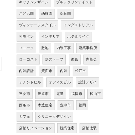
キッチンデザイン
ブルックリンテイスト
こども園
幼稚園
保育園
ヴィンテージスタイル
インダストリアル
和モダン
インテリア
ホテルライク
ユニーク
敷地
内装工事
建築事務所
ローコスト
薪ストーブ
西条
内覧会
内装設計
箕面市
内装
松江市
テナントビル
オフィスビル
設計デザイ
三次市
庄原市
尾道
福岡市
松山市
西条市
木造住宅
豊中市
福岡
カフェ
クリニックデザイン
店舗リノベーション
新築住宅
店舗改装