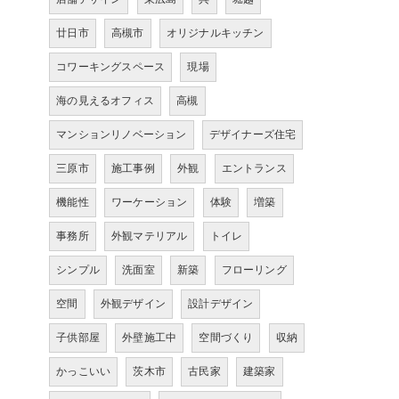
廿日市
高槻市
オリジナルキッチン
コワーキングスペース
現場
海の見えるオフィス
高槻
マンションリノベーション
デザイナーズ住宅
三原市
施工事例
外観
エントランス
機能性
ワーケーション
体験
増築
事務所
外観マテリアル
トイレ
シンプル
洗面室
新築
フローリング
空間
外観デザイン
設計デザイン
子供部屋
外壁施工中
空間づくり
収納
かっこいい
茨木市
古民家
建築家