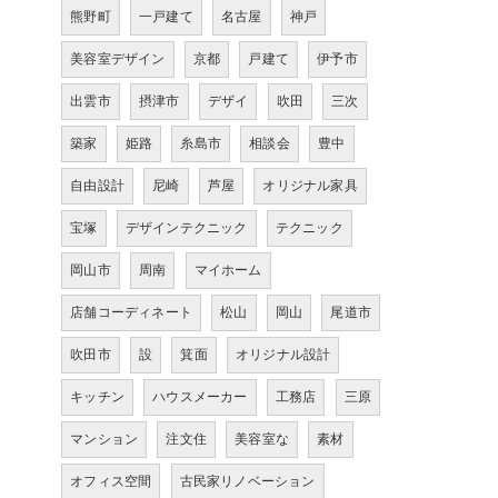
熊野町
一戸建て
名古屋
神戸
美容室デザイン
京都
戸建て
伊予市
出雲市
摂津市
デザイ
吹田
三次
築家
姫路
糸島市
相談会
豊中
自由設計
尼崎
芦屋
オリジナル家具
宝塚
デザインテクニック
テクニック
岡山市
周南
マイホーム
店舗コーディネート
松山
岡山
尾道市
吹田市
設
箕面
オリジナル設計
キッチン
ハウスメーカー
工務店
三原
マンション
注文住
美容室な
素材
オフィス空間
古民家リノベーション