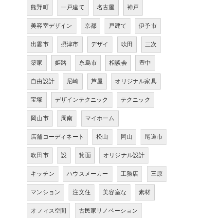
熊野町
一戸建て
名古屋
神戸
美容室デザイン
京都
戸建て
伊予市
出雲市
摂津市
デザイ
吹田
三次
築家
姫路
糸島市
相談会
豊中
自由設計
尼崎
芦屋
オリジナル家具
宝塚
デザインテクニック
テクニック
岡山市
周南
マイホーム
店舗コーディネート
松山
岡山
尾道市
吹田市
設
箕面
オリジナル設計
キッチン
ハウスメーカー
工務店
三原
マンション
注文住
美容室な
素材
オフィス空間
古民家リノベーション