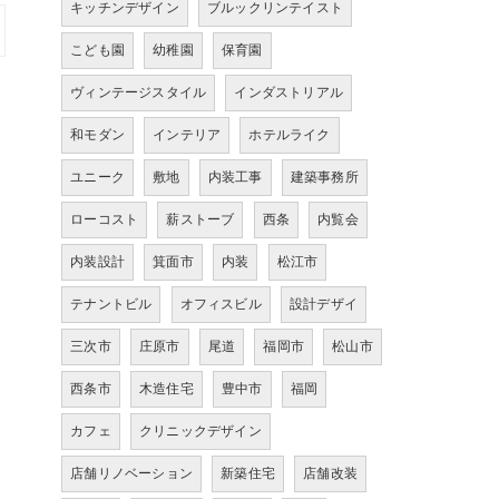
キッチンデザイン
ブルックリンテイスト
こども園
幼稚園
保育園
ヴィンテージスタイル
インダストリアル
和モダン
インテリア
ホテルライク
ユニーク
敷地
内装工事
建築事務所
ローコスト
薪ストーブ
西条
内覧会
内装設計
箕面市
内装
松江市
テナントビル
オフィスビル
設計デザイ
三次市
庄原市
尾道
福岡市
松山市
西条市
木造住宅
豊中市
福岡
カフェ
クリニックデザイン
店舗リノベーション
新築住宅
店舗改装