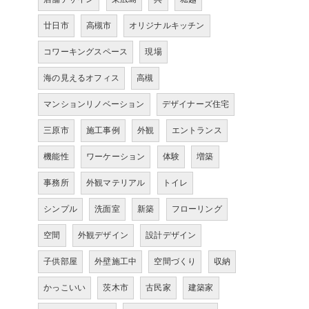
廿日市
高槻市
オリジナルキッチン
コワーキングスペース
現場
海の見えるオフィス
高槻
マンションリノベーション
デザイナーズ住宅
三原市
施工事例
外観
エントランス
機能性
ワーケーション
体験
増築
事務所
外観マテリアル
トイレ
シンプル
洗面室
新築
フローリング
空間
外観デザイン
設計デザイン
子供部屋
外壁施工中
空間づくり
収納
かっこいい
茨木市
古民家
建築家