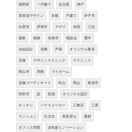
熊野町
一戸建て
名古屋
神戸
美容室デザイン
京都
戸建て
伊予市
出雲市
摂津市
デザイ
吹田
三次
築家
姫路
糸島市
相談会
豊中
自由設計
尼崎
芦屋
オリジナル家具
宝塚
デザインテクニック
テクニック
岡山市
周南
マイホーム
店舗コーディネート
松山
岡山
尾道市
吹田市
設
箕面
オリジナル設計
キッチン
ハウスメーカー
工務店
三原
マンション
注文住
美容室な
素材
オフィス空間
古民家リノベーション