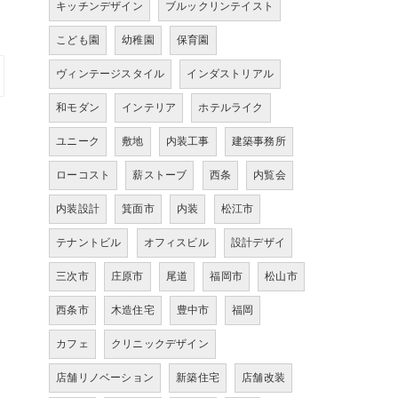
キッチンデザイン
ブルックリンテイスト
こども園
幼稚園
保育園
ヴィンテージスタイル
インダストリアル
和モダン
インテリア
ホテルライク
ユニーク
敷地
内装工事
建築事務所
ローコスト
薪ストーブ
西条
内覧会
内装設計
箕面市
内装
松江市
テナントビル
オフィスビル
設計デザイ
三次市
庄原市
尾道
福岡市
松山市
西条市
木造住宅
豊中市
福岡
カフェ
クリニックデザイン
店舗リノベーション
新築住宅
店舗改装