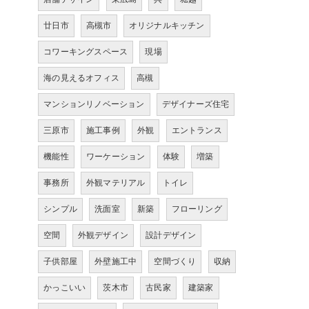
廿日市
高槻市
オリジナルキッチン
コワーキングスペース
現場
海の見えるオフィス
高槻
マンションリノベーション
デザイナーズ住宅
三原市
施工事例
外観
エントランス
機能性
ワーケーション
体験
増築
事務所
外観マテリアル
トイレ
シンプル
洗面室
新築
フローリング
空間
外観デザイン
設計デザイン
子供部屋
外壁施工中
空間づくり
収納
かっこいい
茨木市
古民家
建築家