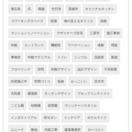
東広島
呉
堀越
廿日市
高槻市
オリジナルキッチン
コワーキングスペース
現場
海の見えるオフィス
高槻
マンションリノベーション
デザイナーズ住宅
三原市
施工事例
外観
エントランス
機能性
ワーケーション
体験
増築
事務所
外観マテリアル
トイレ
シンプル
洗面室
新築
フローリング
空間
外観デザイン
設計デザイン
子供部屋
外壁施工中
空間づくり
収納
かっこいい
茨木市
古民家
建築家
キッチンデザイン
ブルックリンテイスト
こども園
幼稚園
保育園
ヴィンテージスタイル
インダストリアル
和モダン
インテリア
ホテルライク
ユニーク
敷地
内装工事
建築事務所
ローコスト