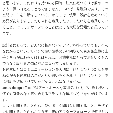
と思います。こだわりを持つのと同時に注文住宅づくりは服や車の
ように買い替えることもできません。いわば一発勝負であり、その
空間で一生を生活をしていく。からこそ、慎重に設計を進めていく
必要がありますし、おしゃれを追及したり、こだわりを追及してい
くこと、そしてデザインすることはとても大切な要素だと思ってい
ます。
設計者にとって、どんなに斬新なアイディアを持っていても、そん
なにかっこいいデザインで使い勝手のいい間取りでもお施主様に上
手くそれが伝わらなければそれは、お施主様にとって満足いくもの
でもなく設計者の自己満足になってしまいます。
お施主様とはコミュニケーションを大切に、ひとつひとつ対話を重
ねながらお施主様のこだわりや思いをくみ取り、ひとつひとつ丁寧
に設計を進めさせていただかなければなりません。
asazu design officeではアットホームな雰囲気づくりでお施主様とは
何でも気兼ねなく言い合えるフラットな環境づくりを心がけていま
す。
コストに関することから、使い勝手や間取りに関すること、デザイ
ンに関することからお引き渡し後のアフターフォローまで何でもお