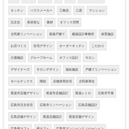
キッチン
ハウスメーカー
工務店
三原
マンション
注文住
美容室な
素材
オフィス空間
古民家リノベーション
新築戸建て
建築設計事務所
保育施設
お店づくり
住宅デザイン
オーダーキッチン
こだわり
介護施設
グループホーム
オフィス設計
サロン
デザイナーズ
サロンデザイン
福祉施設
戸建てリノベーション
モールテックス
階段
店舗併用住宅
古民家再生
尾道市店舗デザイン
尾道市店舗設計
尾道レトロ
広島市平屋
広島市注文住宅
広島市リノベーション
広島店舗設計
広島店舗デザイン
尾道店舗設計
尾道店舗デザイン
広島蔵カフェ
蔵カフェ
広島市マンションリノベーション