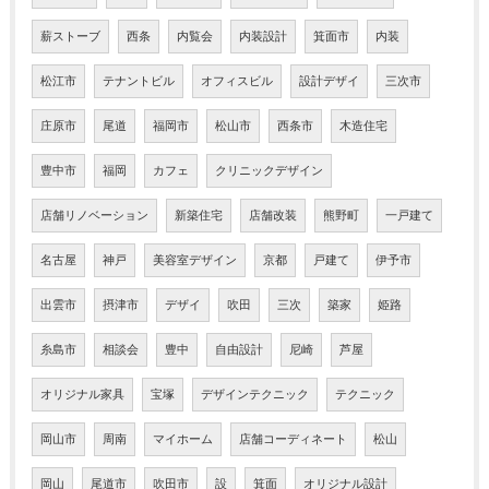
薪ストーブ
西条
内覧会
内装設計
箕面市
内装
松江市
テナントビル
オフィスビル
設計デザイ
三次市
庄原市
尾道
福岡市
松山市
西条市
木造住宅
豊中市
福岡
カフェ
クリニックデザイン
店舗リノベーション
新築住宅
店舗改装
熊野町
一戸建て
名古屋
神戸
美容室デザイン
京都
戸建て
伊予市
出雲市
摂津市
デザイ
吹田
三次
築家
姫路
糸島市
相談会
豊中
自由設計
尼崎
芦屋
オリジナル家具
宝塚
デザインテクニック
テクニック
岡山市
周南
マイホーム
店舗コーディネート
松山
岡山
尾道市
吹田市
設
箕面
オリジナル設計